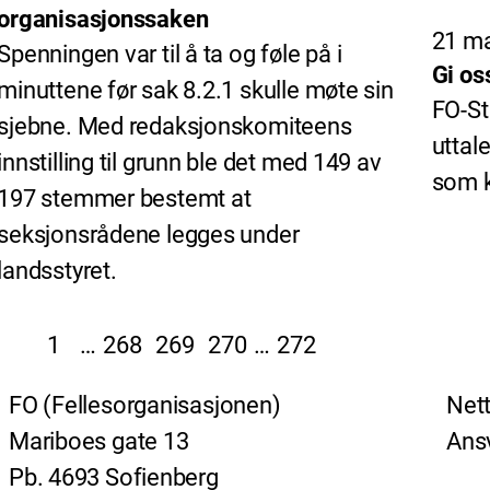
organisasjonssaken
21 ma
Spenningen var til å ta og føle på i
Gi os
minuttene før sak 8.2.1 skulle møte sin
FO-St
sjebne. Med redaksjonskomiteens
uttal
innstilling til grunn ble det med 149 av
som k
197 stemmer bestemt at
seksjonsrådene legges under
landsstyret.
1
…
268
269
270
…
272
FO (Fellesorganisasjonen)
Nett
Mariboes gate 13
Ansv
Pb. 4693 Sofienberg