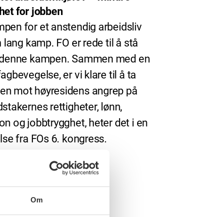
het for jobben
pen for et anstendig arbeidsliv
n lang kamp. FO er rede til å stå
i denne kampen. Sammen med en
agbevegelse, er vi klare til å ta
n mot høyresidens angrep på
dstakernes rettigheter, lønn,
on og jobbtrygghet, heter det i en
else fra FOs 6. kongress.
Om