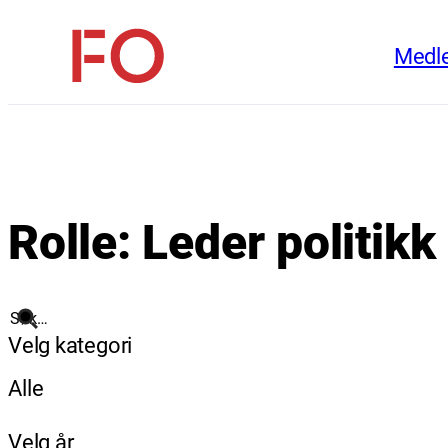
Hopp
Medl
til
FO
innhold
(Fellesorganisasjonen)
Rolle:
Leder politikk
Søk
Velg kategori
Alle
Velg år