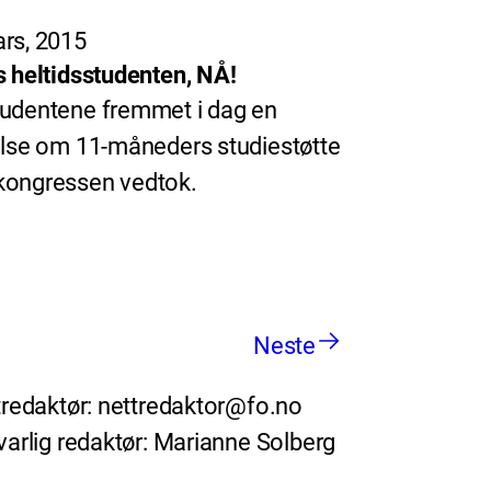
rs, 2015
s heltidsstudenten, NÅ!
udentene fremmet i dag en
else om 11-måneders studiestøtte
ongressen vedtok.
Neste
redaktør: nettredaktor@fo.no
arlig redaktør: Marianne Solberg