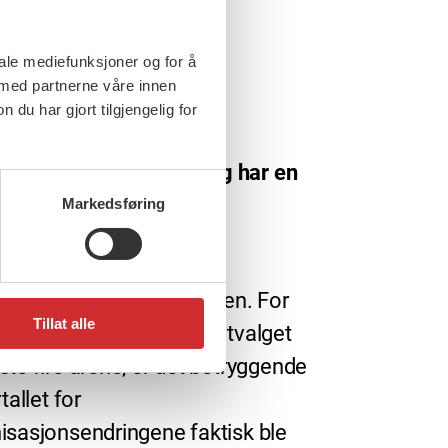
iale mediefunksjoner og for å
 med partnerne våre innen
u har gjort tilgjengelig for
rs, 2015
al stå opp for trygghet og har en
å gjøre
Markedsføring
t stort flertall stemte
essen fram viktige
isasjonsendringer i helgen. For
Tillat alle
om skal utgjøre arbeidsutvalget
ste fire årene, er det betryggende
rtallet for
isasjonsendringene faktisk ble