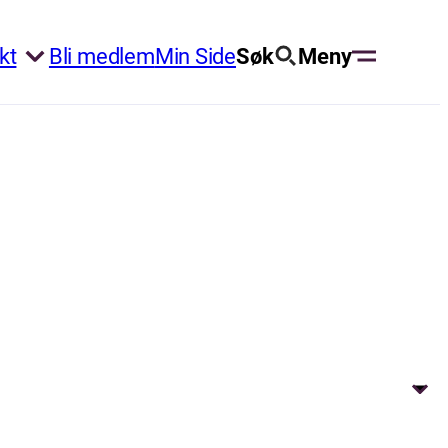
kt
Bli medlem
Min Side
Søk
Meny