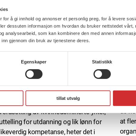
kies
 for å gi innhold og annonser et personlig preg, for å levere sos
deler dessuten informasjon om hvordan du bruker nettstedet vårt,
og analysearbeid, som kan kombinere den med annen informasjon d
 inn gjennom din bruk av tjenestene deres.
24 ma
Vi sk
jobb 
26 mars, 2015
Egenskaper
Statistikk
Med e
Tariffpolitisk uttalelse
kongr
– FOs tariffpolitikk har mål om et trygt
organ
arbeidsliv og en solidarisk og rettferdig
tillat utvalg
oss s
fordeling. Vi vil sikre likelønn gjennom
de ne
verdsetting av kvinnedominerte yrker,
at fle
uttelling for utdanning og lik lønn for
organ
likeverdig kompetanse, heter det i