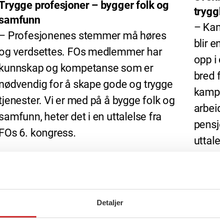
Trygge profesjoner – bygger folk og
trygg
samfunn
– Kam
– Profesjonenes stemmer må høres
blir e
og verdsettes. FOs medlemmer har
opp 
kunnskap og kompetanse som er
bred f
nødvendig for å skape gode og trygge
kampe
tjenester. Vi er med på å bygge folk og
arbei
samfunn, heter det i en uttalelse fra
pensj
FOs 6. kongress.
uttal
Detaljer