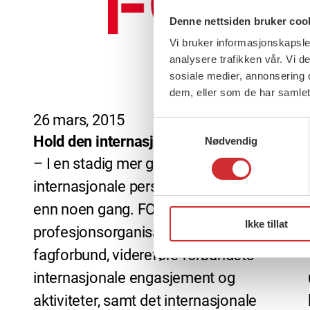
Denne nettsiden bruker coo
Vi bruker informasjonskapsler
analysere trafikken vår. Vi 
sosiale medier, annonsering 
dem, eller som de har samlet
26 mars, 2015
Samtykkevalg
Hold den internasjonale fanen høyt!
Nødvendig
– I en stadig mer globalisert verden er
internasjonale perspektiver viktigere
enn noen gang. FO vil, både som
Ikke tillat
profesjonsorganisasjon og
fagforbund, videreføre forbundets
internasjonale engasjement og
aktiviteter, samt det internasjonale