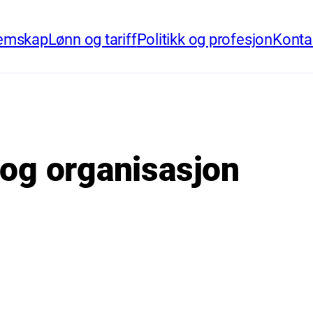
emskap
Lønn og tariff
Politikk og profesjon
Konta
 og organisasjon