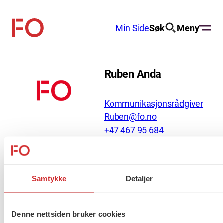
Hopp
til
Min Side
Søk
Meny
FO
innhold
(Fellesorganisasjonen)
Ruben Anda
Kommunikasjonsrådgiver
Ruben@fo.no
+47 467 95 684
About us (English)
Samtykke
Detaljer
FO (Fellesorganisasjonen)
Mariboes gate 13
Denne nettsiden bruker cookies
Pb. 4693 Sofienberg