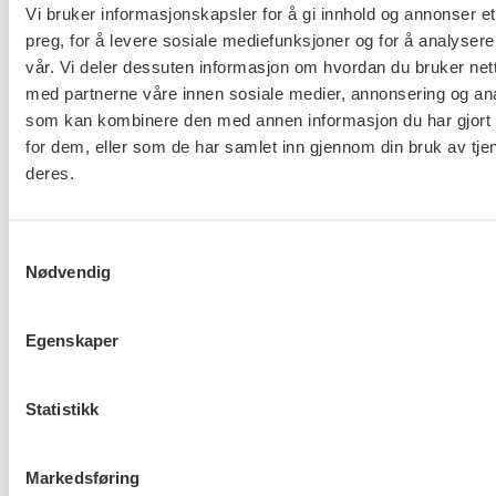
Vi bruker informasjonskapsler for å gi innhold og annonser et
0506 OSLO
preg, for å levere sosiale mediefunksjoner og for å analysere
vår. Vi deler dessuten informasjon om hvordan du bruker nett
kontor@fo.no
med partnerne våre innen sosiale medier, annonsering og an
+47 919 19 916
som kan kombinere den med annen informasjon du har gjort t
for dem, eller som de har samlet inn gjennom din bruk av tje
Nettredaktør: nettredaktor@fo.no
deres.
Ansvarlig redaktør: Marianne Solberg
Samtykkevalg
Fakturaadresser til FO sentralt og FOs avdelinger
Nødvendig
finner du her.
Egenskaper
Personvern og informasjonskapsler
Statistikk
Til topp
Markedsføring