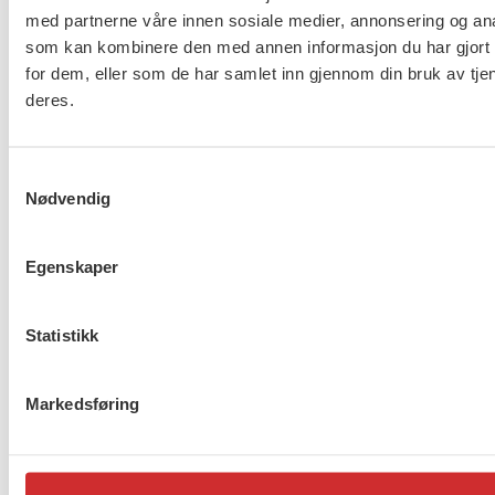
Brudd i lønnsoppgjøret for
med partnerne våre innen sosiale medier, annonsering og an
ansatte innen barnevern,
som kan kombinere den med annen informasjon du har gjort t
omsorg og asylmottak (NHO
for dem, eller som de har samlet inn gjennom din bruk av tje
453)
deres.
Samtykkevalg
8 av 10 gjør ikke nok for å
Nødvendig
beskytte ansatte i
barnevernet
Egenskaper
Statistikk
Lønnsoppgjøret for ansatte
innen barnevern, omsorg og
asylmottak (NHO 453) er i
Markedsføring
gang
1
2
…
272
Neste