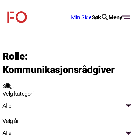
Hopp
til
Min Side
Søk
Meny
FO
innhold
(Fellesorganisasjonen)
Rolle:
Kommunikasjonsrådgiver
Søk
Velg kategori
Alle
Velg år
Alle