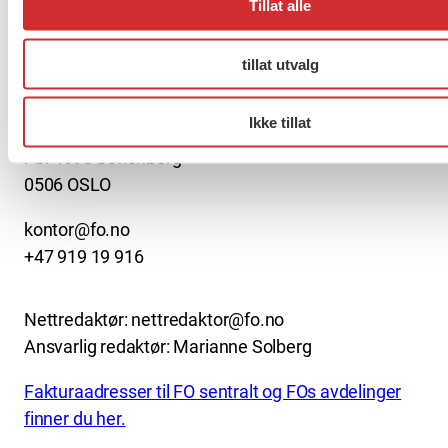
Tillat alle
About us (English)
tillat utvalg
FO (Fellesorganisasjonen)
Ikke tillat
Mariboes gate 13
Pb. 4693 Sofienberg
0506 OSLO
kontor@fo.no
+47 919 19 916
Nettredaktør: nettredaktor@fo.no
Ansvarlig redaktør: Marianne Solberg
Fakturaadresser til FO sentralt og FOs avdelinger
finner du her.