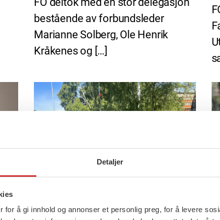
FO deltok med en stor delegasjon
F
bestående av forbundsleder
F
Marianne Solberg, Ole Henrik
U
Kråkenes og […]
s
Detaljer
kies
 for å gi innhold og annonser et personlig preg, for å levere sos
23 juni, 2026