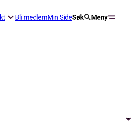
kt
Bli medlem
Min Side
Søk
Meny