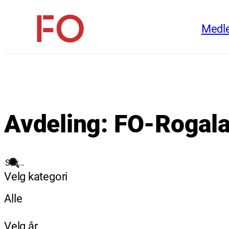
Hopp
Medl
til
FO
innhold
(Fellesorganisasjonen)
Avdeling:
FO-Rogal
Søk
Velg kategori
Alle
Velg år