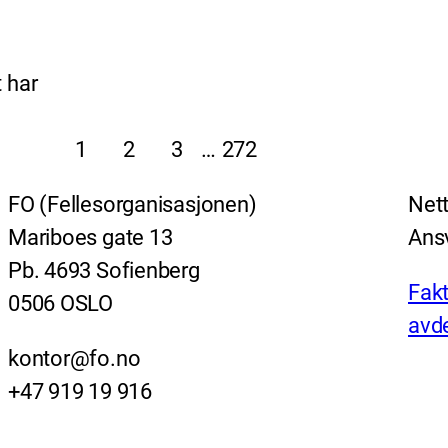
 har
1
2
3
…
272
FO (Fellesorganisasjonen)
Nett
Mariboes gate 13
Ansv
Pb. 4693 Sofienberg
Fakt
0506 OSLO
avde
kontor@fo.no
+47 919 19 916