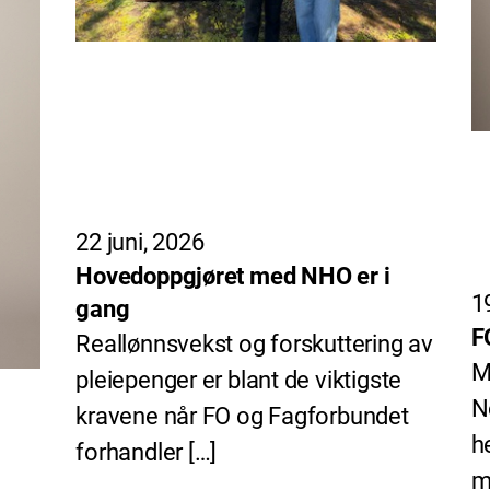
22 juni, 2026
Hovedoppgjøret med NHO er i
1
gang
F
Reallønnsvekst og forskuttering av
M
pleiepenger er blant de viktigste
N
kravene når FO og Fagforbundet
h
forhandler […]
m