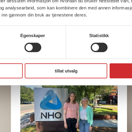
deler dessuten informasjon om hvordan du bruker nettstedet vårt,
Brudd i oppgjøret for ansatte i
og analysearbeid, som kan kombinere den med annen informasjon d
 inn gjennom din bruk av tjenestene deres.
privat helse og omsorg (481)
FOs fremste mål for
2
forhandlingene var å sikre
Egenskaper
Statistikk
 og
F
medlemmene reallønnsvekst. – Vi
T
har møtt en […]
tillat utvalg