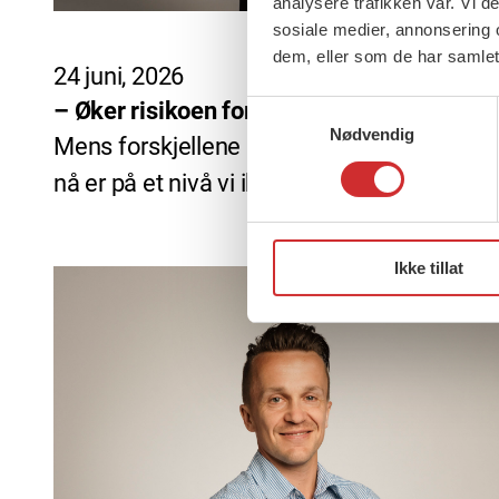
analysere trafikken vår. Vi 
sosiale medier, annonsering 
dem, eller som de har samlet
24 juni, 2026
– Øker risikoen for større forskjeller
Samtykkevalg
Nødvendig
Mens forskjellene i Norge fortsetter å øke,
nå er på et nivå vi ikke har […]
Ikke tillat