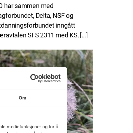
O har sammen med
agforbundet, Delta, NSF og
tdanningsforbundet inngått
æravtalen SFS 2311 med KS, […]
Om
iale mediefunksjoner og for å