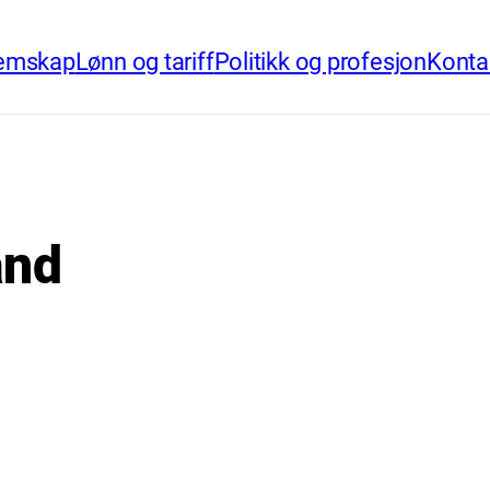
emskap
Lønn og tariff
Politikk og profesjon
Konta
and