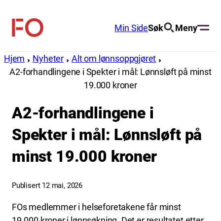
Hopp
til
Min Side
Søk
Meny
FO
innhold
(Fellesorganisasjonen)
Hjem
Nyheter
Alt om lønnsoppgjøret
A2-forhandlingene i Spekter i mål: Lønnsløft på minst
19.000 kroner
A2-forhandlingene i
Spekter i mål: Lønnsløft på
minst 19.000 kroner
Publisert 12 mai, 2026
FOs medlemmer i helseforetakene får minst
19.000 kroner i lønnsøkning. Det er resultatet etter