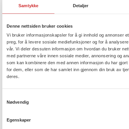
I tillegg til det rent økonomiske er det også to
Samtykke
Detaljer
protokolltilførsler som får betydning for FO-
medlemmer:
Denne nettsiden bruker cookies
Det skal nedsettes et utvalg for å se på
Vi bruker informasjonskapsler for å gi innhold og annonser et
bestemmelsen om beregning av lørdags- og
preg, for å levere sosiale mediefunksjoner og for å analysere
søndagstillegg, den såkalte
vår. Vi deler dessuten informasjon om hvordan du bruker nett
«trappetrinnsmodellen». Det partssammensatte
med partnerne våre innen sosiale medier, annonsering og an
utvalget skal se på forslag til endringer og
som kan kombinere den med annen informasjon du har gjort t
alternativer til modellen. Det arbeidet skal være
for dem, eller som de har samlet inn gjennom din bruk av tje
deres.
ferdig innen 1. februar 2028.
Det skal også settes i gang et partsarbeid som skal
Samtykkevalg
se på ordningene for arbeidssko. Dette skal gjøres
Nødvendig
ferdig innen utgangen av året, så det kan
forhandles om i mellomoppgjøret til neste år.
Egenskaper
LO-forbundene som er omfattet av forhandlingene