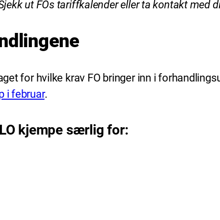
ekk ut FOs tariffkalender eller ta kontakt med din 
andlingene
et for hvilke krav FO bringer inn i forhandlingsutv
 i februar
.
 LO kjempe særlig for: