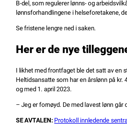
B-del, som regulerer lønns- og arbeidsvilkår
lønnsforhandlingene i helseforetakene, d
Se fristene lengre ned i saken.
Her er de nye tilleggen
I likhet med frontfaget ble det satt av en sto
Heltidsansatte som har en årslønn på kr. 490
og med 1. april 2023.
– Jeg er fornøyd. De med lavest lønn går op
SE AVTALEN:
Protokoll innledende sentra