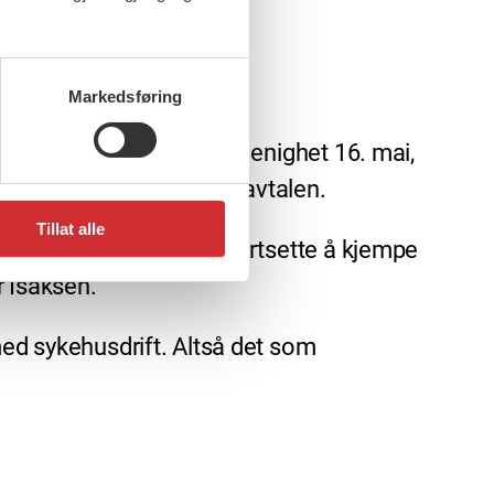
Markedsføring
ge områder har frist for enighet 16. mai,
r partene om A2-delen av avtalen.
Tillat alle
ene 7. juni. Da vil vi fortsette å kjempe
r Isaksen.
med sykehusdrift. Altså det som