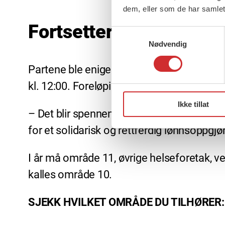
dem, eller som de har samlet
Fortsetter med videre 
Samtykkevalg
Nødvendig
Partene ble enige om frister for de videre
kl. 12:00. Foreløpig forhandlingsdato for 
Ikke tillat
– Det blir spennende når vi starter lønnsf
for et solidarisk og rettferdig lønnsoppgjø
I år må område 11, øvrige helseforetak, ve
kalles område 10.
SJEKK HVILKET OMRÅDE DU TILHØRER: