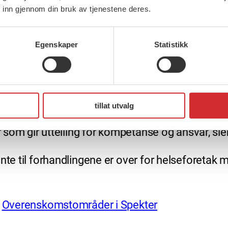
 inn gjennom din bruk av tjenestene deres.
forhandlinger
Egenskaper
Statistikk
 forhandlingene. De lokale forhandlingene på øvri
helseforetakenes er satt til 7. juni, da forhandle
tillat utvalg
orhandlingene for medlemmene våre i helseforetak
r som gir uttelling for kompetanse og ansvar, sie
nte til forhandlingene er over for helseforetak 
Overenskomstområder i Spekter