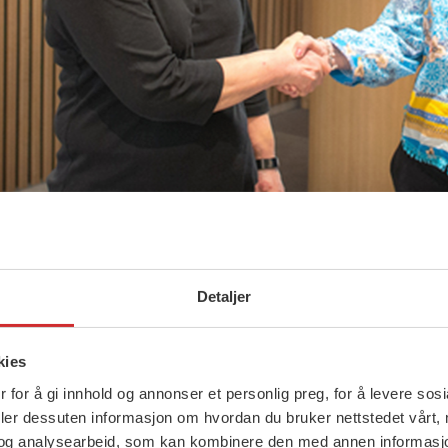
n under pandemien, kan hjemmekontor bli en norm
Detaljer
 Derfor krevde LO Stat at det skal gjennomføres e
pgjøret i 2024. Jeg er glad vi fikk gjennomslag
kies
 for å gi innhold og annonser et personlig preg, for å levere sos
deler dessuten informasjon om hvordan du bruker nettstedet vårt,
mer gjennomslag.
og analysearbeid, som kan kombinere den med annen informasjon d