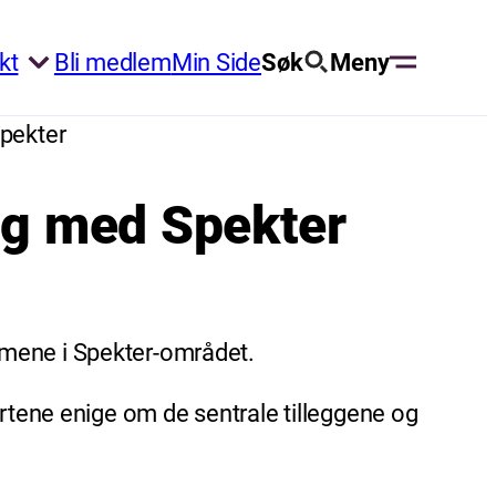
kt
Bli medlem
Min Side
Søk
Meny
Spekter
ing med Spekter
mmene i Spekter-området.
artene enige om de sentrale tilleggene og