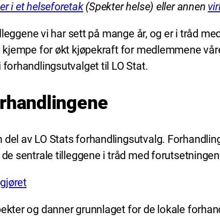
r i et helseforetak
(Spekter helse) eller annen
vi
illeggene vi har sett på mange år, og er i tråd med
å kjempe for økt kjøpekraft for medlemmene våre, 
 forhandlingsutvalget til LO Stat.
orhandlingene
 del av LO Stats forhandlingsutvalg. Forhandling
 de sentrale tilleggene i tråd med forutsetningene
gjøret
pekter og danner grunnlaget for de lokale forhan