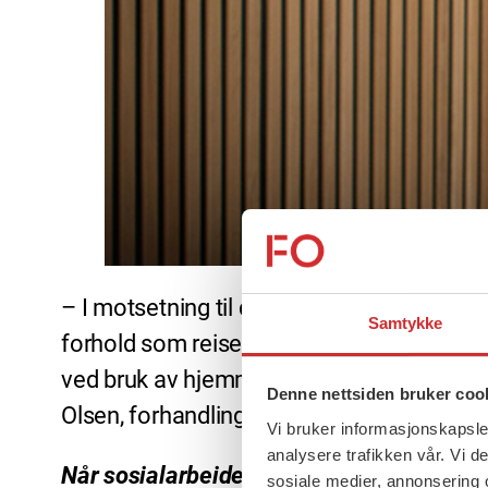
– I motsetning til den tvungne situasjone
Samtykke
forhold som reiser ulikeproblemstillinger.
ved bruk av hjemmekontor fram mot hovedop
Denne nettsiden bruker coo
Olsen, forhandlingsleder i LO Stat.
Vi bruker informasjonskapsler
analysere trafikken vår. Vi 
Når sosialarbeidere står sammen får vi 
sosiale medier, annonsering 