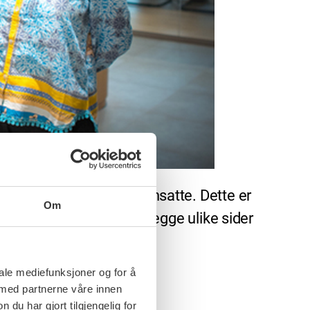
alsituasjon for flere ansatte. Dette er
Om
t partsarbeid for å kartlegge ulike sider
 for dette, sier Lise
iale mediefunksjoner og for å
 med partnerne våre innen
u har gjort tilgjengelig for