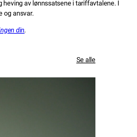
heving av lønnssatsene i tariffavtalene. I
e og ansvar.
ingen din
.
Se alle