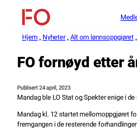
Hopp
Medl
til
FO
innhold
(Fellesorganisasjonen)
Hjem
Nyheter
Alt om lønnsoppgjøret
FO fornøyd etter å
Publisert 24 april, 2023
Mandag ble LO Stat og Spekter enige i d
Mandag kl. 12 startet mellomoppgjøret for
fremgangen i de resterende forhandlingene