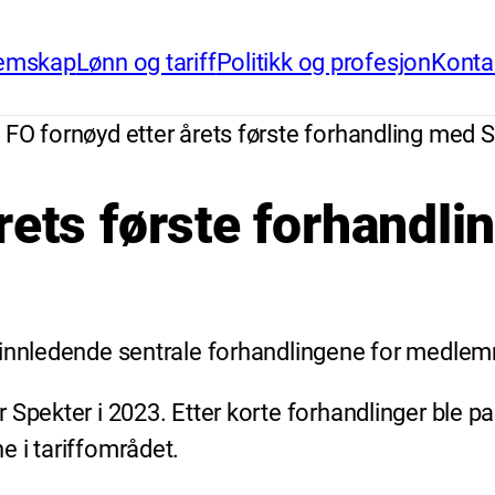
emskap
Lønn og tariff
Politikk og profesjon
Konta
FO fornøyd etter årets første forhandling med 
rets første forhandl
e innledende sentrale forhandlingene for medle
 Spekter i 2023. Etter korte forhandlinger ble p
 i tariffområdet.