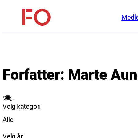
Hopp
Medl
til
FO
innhold
(Fellesorganisasjonen)
Forfatter:
Marte Aun
Søk
Velg kategori
Alle
Velg år