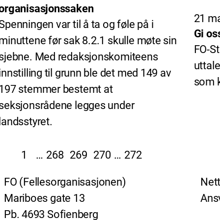
organisasjonssaken
21 ma
Spenningen var til å ta og føle på i
Gi os
minuttene før sak 8.2.1 skulle møte sin
FO-St
sjebne. Med redaksjonskomiteens
uttal
innstilling til grunn ble det med 149 av
som k
197 stemmer bestemt at
seksjonsrådene legges under
landsstyret.
1
…
268
269
270
…
272
FO (Fellesorganisasjonen)
Nett
Mariboes gate 13
Ansv
Pb. 4693 Sofienberg