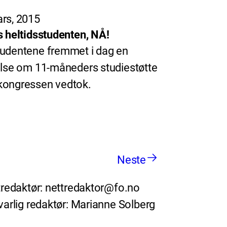
rs, 2015
s heltidsstudenten, NÅ!
udentene fremmet i dag en
else om 11-måneders studiestøtte
ongressen vedtok.
Neste
redaktør: nettredaktor@fo.no
arlig redaktør: Marianne Solberg