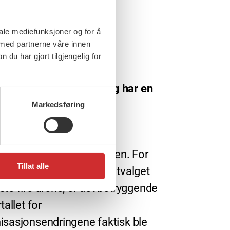
iale mediefunksjoner og for å
 med partnerne våre innen
u har gjort tilgjengelig for
rs, 2015
al stå opp for trygghet og har en
å gjøre
Markedsføring
t stort flertall stemte
essen fram viktige
isasjonsendringer i helgen. For
Tillat alle
om skal utgjøre arbeidsutvalget
ste fire årene, er det betryggende
rtallet for
isasjonsendringene faktisk ble