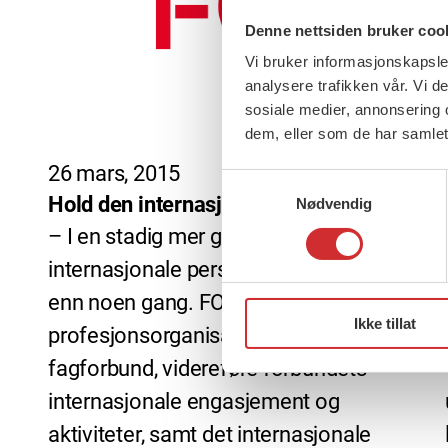
Denne nettsiden bruker coo
Vi bruker informasjonskapsler
analysere trafikken vår. Vi 
sosiale medier, annonsering 
dem, eller som de har samlet
26 mars, 2015
Samtykkevalg
Hold den internasjonale fanen høyt!
Nødvendig
– I en stadig mer globalisert verden er
internasjonale perspektiver viktigere
enn noen gang. FO vil, både som
Ikke tillat
profesjonsorganisasjon og
fagforbund, videreføre forbundets
internasjonale engasjement og
aktiviteter, samt det internasjonale