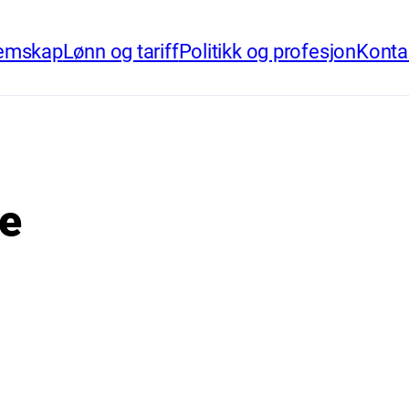
emskap
Lønn og tariff
Politikk og profesjon
Konta
e