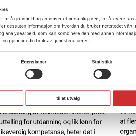
kies
 for å gi innhold og annonser et personlig preg, for å levere sos
deler dessuten informasjon om hvordan du bruker nettstedet vårt,
og analysearbeid, som kan kombinere den med annen informasjon d
 inn gjennom din bruk av tjenestene deres.
24 ma
Vi sk
jobb 
26 mars, 2015
Egenskaper
Statistikk
Med e
Tariffpolitisk uttalelse
kongr
– FOs tariffpolitikk har mål om et trygt
organ
arbeidsliv og en solidarisk og rettferdig
tillat utvalg
oss s
fordeling. Vi vil sikre likelønn gjennom
de ne
verdsetting av kvinnedominerte yrker,
at fle
uttelling for utdanning og lik lønn for
organ
likeverdig kompetanse, heter det i