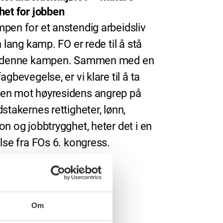
het for jobben
pen for et anstendig arbeidsliv
n lang kamp. FO er rede til å stå
i denne kampen. Sammen med en
agbevegelse, er vi klare til å ta
n mot høyresidens angrep på
dstakernes rettigheter, lønn,
on og jobbtrygghet, heter det i en
else fra FOs 6. kongress.
Om