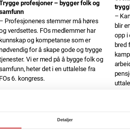
Trygge profesjoner – bygger folk og
trygg
samfunn
– Kam
– Profesjonenes stemmer må høres
blir e
og verdsettes. FOs medlemmer har
opp 
kunnskap og kompetanse som er
bred f
nødvendig for å skape gode og trygge
kampe
tjenester. Vi er med på å bygge folk og
arbei
samfunn, heter det i en uttalelse fra
pensj
FOs 6. kongress.
uttal
Detaljer