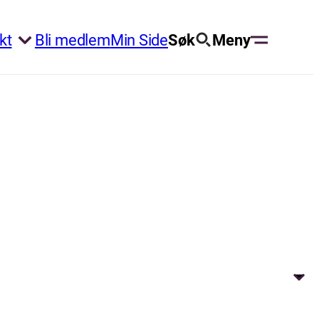
kt
Bli medlem
Min Side
Søk
Meny