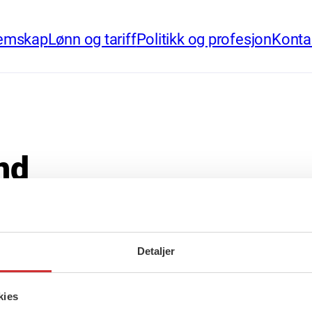
emskap
Lønn og tariff
Politikk og profesjon
Konta
nd
Detaljer
kies