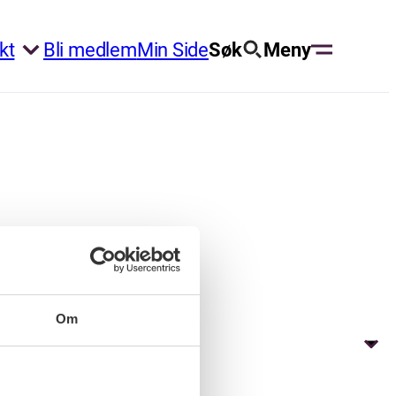
kt
Bli medlem
Min Side
Søk
Meny
Om