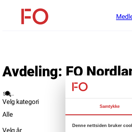
Hopp
Medl
til
FO
innhold
(Fellesorganisasjonen)
Avdeling:
FO Nordla
Søk
Velg kategori
Samtykke
Alle
Denne nettsiden bruker coo
Velg år