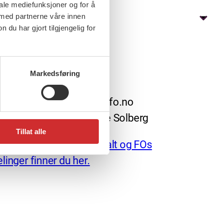
iale mediefunksjoner og for å
 med partnerne våre innen
u har gjort tilgjengelig for
Markedsføring
redaktør: nettredaktor@fo.no
arlig redaktør: Marianne Solberg
Tillat alle
uraadresser til FO sentralt og FOs
linger finner du her.