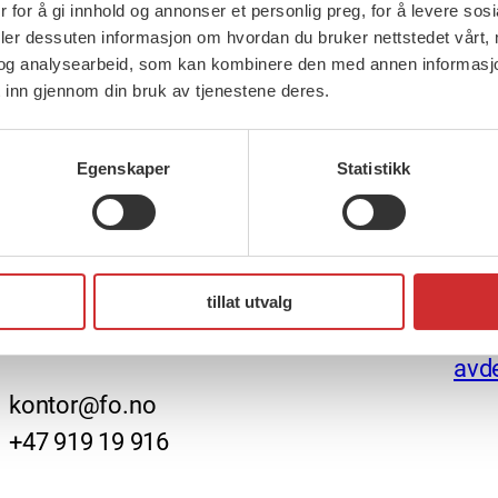
 for å gi innhold og annonser et personlig preg, for å levere sos
deler dessuten informasjon om hvordan du bruker nettstedet vårt,
og analysearbeid, som kan kombinere den med annen informasjon d
 inn gjennom din bruk av tjenestene deres.
Egenskaper
Statistikk
Ingen resultater funnet.
FO (Fellesorganisasjonen)
Nett
Mariboes gate 13
Ansv
tillat utvalg
Pb. 4693 Sofienberg
Fakt
0506 OSLO
avde
kontor@fo.no
+47 919 19 916