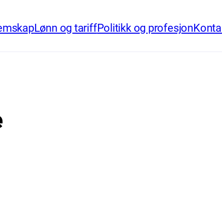
emskap
Lønn og tariff
Politikk og profesjon
Konta
e