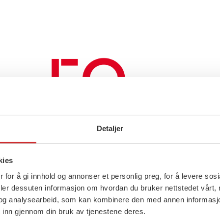
Detaljer
12 mai, 2022
Program parallellsesjoner
10 ma
kies
På FO-dagene 4. november kan du
Prog
 for å gi innhold og annonser et personlig preg, for å levere sos
deler dessuten informasjon om hvordan du bruker nettstedet vårt,
velge mellom seks parallellsesjoner på
Progr
og analysearbeid, som kan kombinere den med annen informasjon d
to forskjellige tidspunkt. Hva de ulike
novem
 inn gjennom din bruk av tjenestene deres.