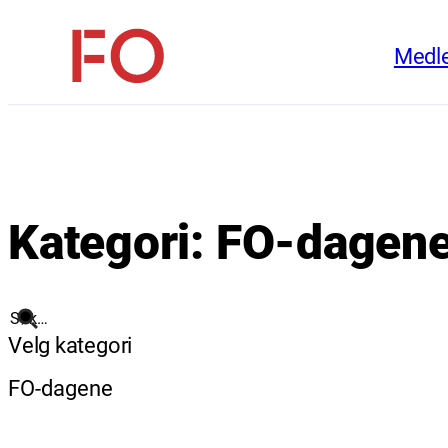
Hopp
Medl
til
FO
innhold
(Fellesorganisasjonen)
Kategori:
FO-dagen
Søk
Velg kategori
FO-dagene