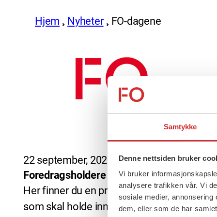
Hjem
Nyheter
FO-dagene
Samtykke
22 september, 2022
Denne nettsiden bruker coo
Foredragsholdere FO-dagene 2022
Vi bruker informasjonskapsler
analysere trafikken vår. Vi 
Her finner du en presentasjon av de
sosiale medier, annonsering 
som skal holde innledninger på FO-
dem, eller som de har samlet