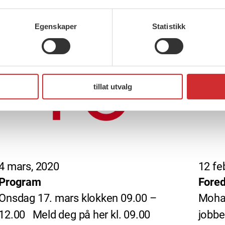
sesjonene vil handle om kan du lese
15.45
her.
Egenskaper
Statistikk
tillat utvalg
4 mars, 2020
12 fe
Program
Fored
Onsdag 17. mars klokken 09.00 –
Moha
12.00 Meld deg på her kl. 09.00
jobbe