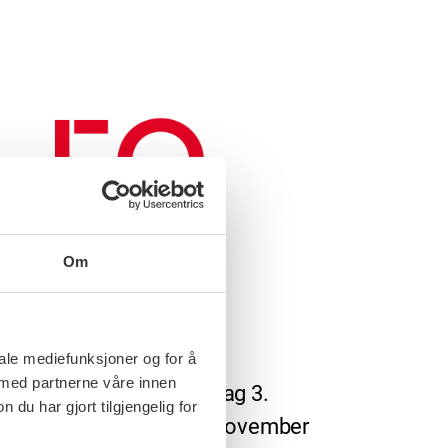
Om
i, 2022
ram
iale mediefunksjoner og for å
 med partnerne våre innen
am for FO-dagene torsdag 3.
u har gjort tilgjengelig for
ber 09.00 – fredag 4. november