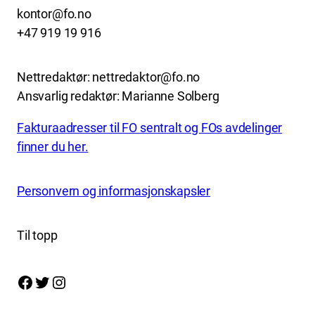
kontor@fo.no
+47 919 19 916
Nettredaktør: nettredaktor@fo.no
Ansvarlig redaktør: Marianne Solberg
Fakturaadresser til FO sentralt og FOs avdelinger
finner du her.
Personvern og informasjonskapsler
Til topp
Facebook
Twitter
Instagram