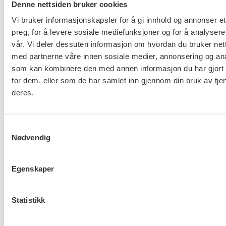
Denne nettsiden bruker cookies
stillingene vil medføre fare for liv og helse, innvilges
det dispensasjon.
Vi bruker informasjonskapsler for å gi innhold og annonser et
preg, for å levere sosiale mediefunksjoner og for å analysere
Fagforbundet og FO varsler 22.05.19
vår. Vi deler dessuten informasjon om hvordan du bruker nett
plassfratredelse (fase1) på 282 og 21 medlemmer
med partnerne våre innen sosiale medier, annonsering og an
fra arbeidstidens begynnelse 29.05.19. De stillinger
som kan kombinere den med annen informasjon du har gjort t
for dem, eller som de har samlet inn gjennom din bruk av tje
som er omfattet vil ikke sette liv og helse i fare. Det
deres.
er et forsiktig uttak, kun 1,2% av LO forbundenes
medlemmer.
Samtykkevalg
Dette er hele det varslede streikeuttaket:
Nødvendig
Helseforetak
Fagforbundet FO
Egenskaper
Oslo Universitetssykehus HF 103
medlemmer 16 medlemmer
St. Olavs Hospital HF 46
Statistikk
medlemmer 5 medlemmer