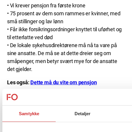
• Vi krever pensjon fra første krone
• 75 prosent av dem som rammes er kvinner, med
små stillinger og lav lønn
• Får ikke forsikringsordninger knyttet til uførhet og
til etterlatte ved død
• De lokale sykehusdirektørene må nå ta vare på
sine ansatte. De må se at dette dreier seg om
småpenger, men betyr svært mye for de ansatte
det gjelder.
Les også:
Dette må du vite om pensjon
Gjelder FO og Fagforbundets
medlemmer
Samtykke
Detaljer
Dersom arbeidsgiver lokalt vurderer at noen av