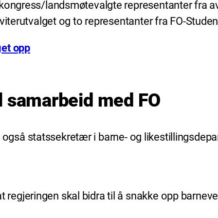
ongress/landsmøtevalgte representanter fra avdel
viterutvalget og to representanter fra FO-Studen
get opp
il samarbeid med FO
ldt også statssekretær i barne- og likestillingsd
egjeringen skal bidra til å snakke opp barneve