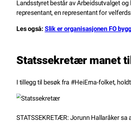
Landsstyret består av Arbeidsutvalget og k
representant, en representant for velferds
Les også:
Slik er organisasjonen FO byg
Statssekretær manet t
I tillegg til besøk fra #HeiErna-folket, ho
STATSSEKRETÆR: Jorunn Hallaråker sa at r