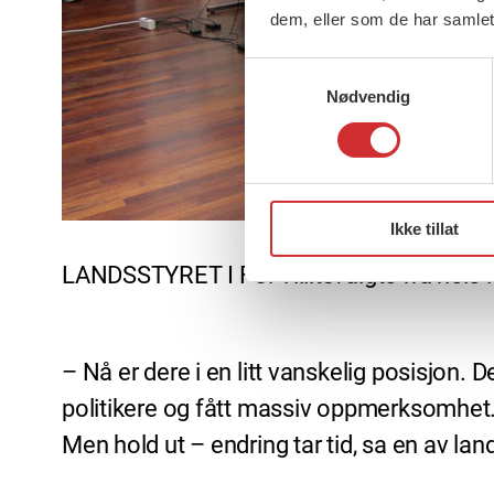
dem, eller som de har samlet
Samtykkevalg
Nødvendig
Ikke tillat
LANDSSTYRET I FO: Tillitsvalgte fra hele l
– Nå er dere i en litt vanskelig posisjon. D
politikere og fått massiv oppmerksomhet. M
Men hold ut – endring tar tid, sa en av 