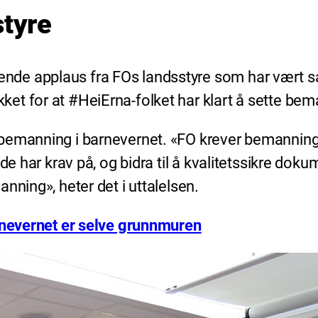
styre
de applaus fra FOs landsstyre som har vært s
et for at #HeiErna-folket har klart å sette be
 bemanning i barnevernet. «FO krever bemannin
de har krav på, og bidra til å kvalitetssikre dok
nning», heter det i uttalelsen.
rnevernet er selve grunnmuren