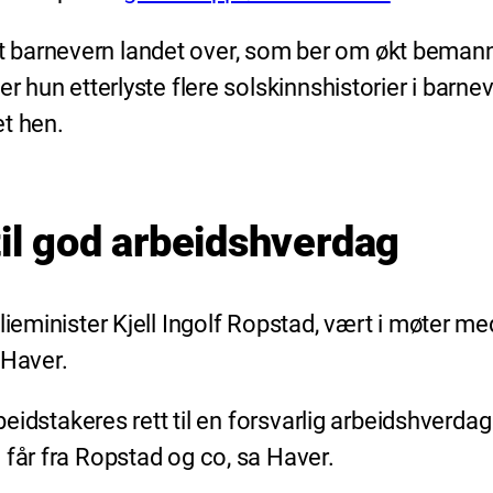
 barnevern landet over, som ber om økt bemann
der hun etterlyste flere solskinnshistorier i ba
et hen.
til god arbeidshverdag
lieminister Kjell Ingolf Ropstad, vært i møter m
 Haver.
beidstakeres rett til en forsvarlig arbeidshverdag 
 får fra Ropstad og co, sa Haver.