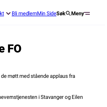
kt
Bli medlem
Min Side
Søk
Meny
te FO
e de møtt med stående applaus fra
nevernstjenesten i Stavanger og Eilen