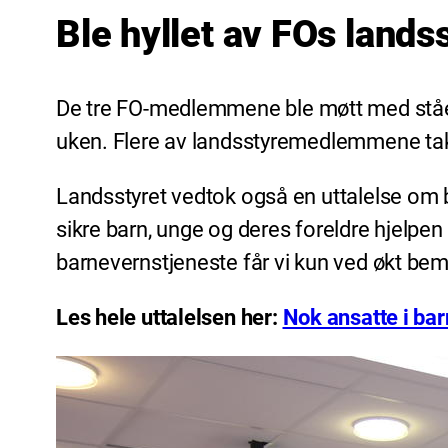
Ble hyllet av FOs lands
De tre FO-medlemmene ble møtt med ståen
uken. Flere av landsstyremedlemmene takk
Landsstyret vedtok også en uttalelse om
sikre barn, unge og deres foreldre hjelpen 
barnevernstjeneste får vi kun ved økt bema
Les hele uttalelsen her:
Nok ansatte i ba