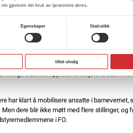
 inn gjennom din bruk av tjenestene deres.
Egenskaper
Statistikk
tillat utvalg
andet ga stående applaus til ildsjelene bak #hei
ere har klart å mobilisere ansatte i barnevernet, 
en dere blir ikke møtt med flere stillinger, og f
landstyremedlemmene i FO.