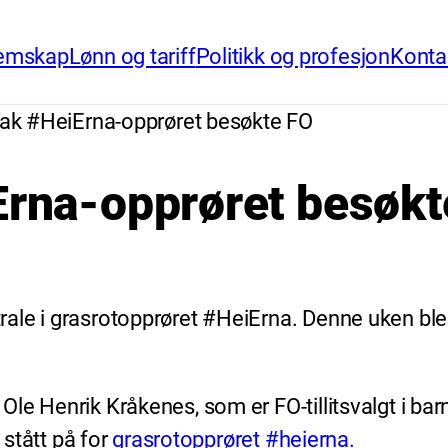
emskap
Lønn og tariff
Politikk og profesjon
Konta
 bak #HeiErna-opprøret besøkte FO
iErna-opprøret besøk
ale i grasrotopprøret #HeiErna. Denne uken bl
le Henrik Kråkenes, som er FO-tillitsvalgt i bar
 stått på for
grasrotopprøret #heierna.