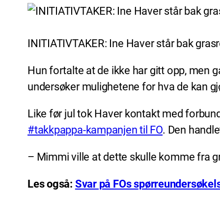
INITIATIVTAKER: Ine Haver står bak grasr
Hun fortalte at de ikke har gitt opp, men 
undersøker mulighetene for hva de kan gjø
Like før jul tok Haver kontakt med forbund
#takkpappa-kampanjen til FO
. Den handle
– Mimmi ville at dette skulle komme fra gr
Les også:
Svar på FOs spørreundersøkels