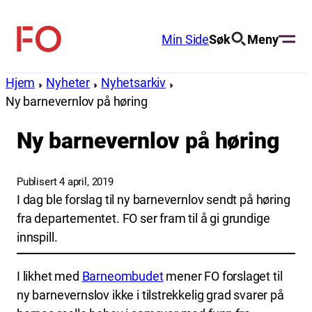
Hopp
til
Min Side
Søk
Meny
FO
innhold
(Fellesorganisasjonen)
Hjem
Nyheter
Nyhetsarkiv
Ny barnevernlov på høring
Ny barnevernlov på høring
Publisert 4 april, 2019
I dag ble forslag til ny barnevernlov sendt på høring
fra departementet. FO ser fram til å gi grundige
innspill.
I likhet med
Barneombudet
mener FO forslaget til
ny barnevernslov ikke i tilstrekkelig grad svarer på