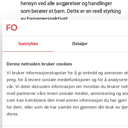
hensyn ved alle avgjørelser og handlinger
som berører et barn. Dette er en reell styrking
av barneperspektivet.
Ettervern skal utvides til unge fyller 25 år.
Dette har FO kjempet lenge for, og i høst vant
vi fram sammen med Landsforeningen for
Samtykke
Detaljer
barnevernsbarn, gjennom kampanjen
#takkmamma #takkpappa.
Denne nettsiden bruker cookies
–
Vi må sette oss inn i detaljene før vi kan si noe
Vi bruker informasjonskapsler for å gi innhold og annonser et
mer om etterverns-endringen, men det er klart at
preg, for å levere sosiale mediefunksjoner og for å analysere
dette er et av områdene vi særlig vil konsentrere
vår. Vi deler dessuten informasjon om hvordan du bruker nett
oss om framover, sier Kvisvik.
med partnerne våre innen sosiale medier, annonsering og an
som kan kombinere den med annen informasjon du har gjort t
Samtaleprosessen, som noen
for dem, eller som de har samlet inn gjennom din bruk av tje
fylkesnemnder har hatt som prøveordning,
deres.
videreføres.