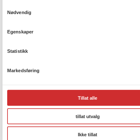
I lovforslaget understrekes det at
Samtykkevalg
barnevernet i sitt arbeid skal ta hensyn til
Nødvendig
barnets kulturelle, språklige og religiøse
bakgrunn.
Egenskaper
I den nye loven blir barnevernstjenesten
pålagt å undersøke barnets helhetlige
Statistikk
omsorgssituasjon. Dette innebærer at
undersøkelsen skal omfatte forholdene i
både samværshjemmet og hjemmet der
Markedsføring
barnet bor fast.
Barneverntjenesten kan unnta barnets
forklaring fra innsyn fra foreldre, dersom
Tillat alle
innsyn kan medføre skade eller fare for
barnet. Dette styrker barnets rettsikkerhet,
tillat utvalg
og er positivt mener FO.
Ta kontakt med rådgiver i FO Tonje Wejden dersom
Ikke tillat