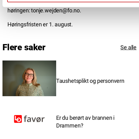
du jobber i feltet og har innspill til
høringen: tonje.wejden@fo.no.
Høringsfristen er 1. august.
Flere saker
Se alle
Taushetsplikt og personvern
Er du berørt av brannen i
Drammen?