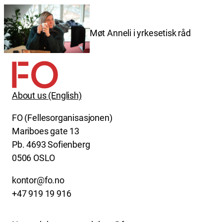
Møt Anneli i yrkesetisk råd
About us (English)
FO (Fellesorganisasjonen)
Mariboes gate 13
Pb. 4693 Sofienberg
0506 OSLO
kontor@fo.no
+47 919 19 916