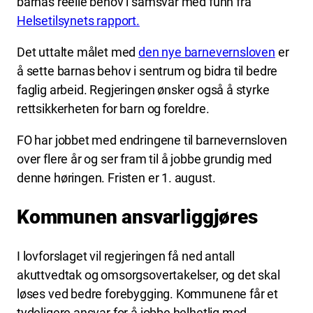
barnas reelle behov i samsvar med funn fra
Helsetilsynets rapport.
Det uttalte målet med
den nye barnevernsloven
er
å sette barnas behov i sentrum og bidra til bedre
faglig arbeid. Regjeringen ønsker også å styrke
rettsikkerheten for barn og foreldre.
FO har jobbet med endringene til barnevernsloven
over flere år og ser fram til å jobbe grundig med
denne høringen. Fristen er 1. august.
Kommunen ansvarliggjøres
I lovforslaget vil regjeringen få ned antall
akuttvedtak og omsorgsovertakelser, og det skal
løses ved bedre forebygging. Kommunene får et
tydeligere ansvar for å jobbe helhetlig med