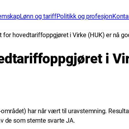
emskap
Lønn og tariff
Politikk og profesjon
Konta
t for hovedtariffoppgjøret i Virke (HUK) er nå go
edtariffoppgjøret i V
-området) har når vært til uravstemning. Resulta
% av de som stemte svarte JA.