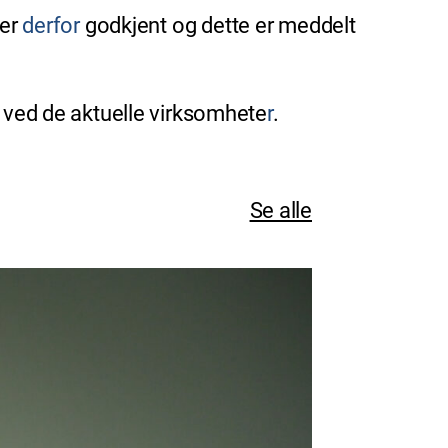
 er
derfor
godkjent og dette er meddelt
t ved de aktuelle virksomhete
r
.
Se alle