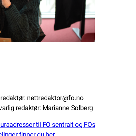
redaktør: nettredaktor@fo.no
arlig redaktør: Marianne Solberg
uraadresser til FO sentralt og FOs
linger finner du her.