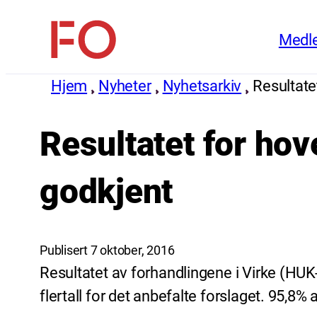
Hopp
Medl
til
FO
innhold
(Fellesorganisasjonen)
Hjem
Nyheter
Nyhetsarkiv
Resultate
Resultatet for hov
godkjent
Publisert 7 oktober, 2016
Resultatet av forhandlingene i Virke (HUK
flertall for det anbefalte forslaget. 95,8