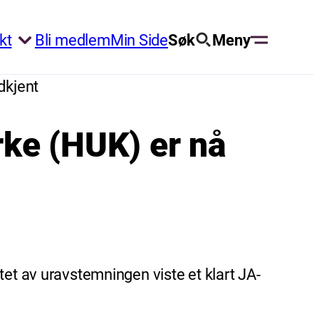
kt
Bli medlem
Min Side
Søk
Meny
dkjent
irke (HUK) er nå
tet av uravstemningen viste et klart JA-