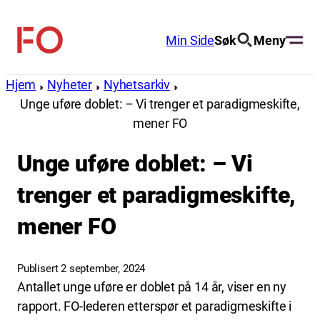
Hopp
til
Min Side
Søk
Meny
FO
innhold
(Fellesorganisasjonen)
Hjem
Nyheter
Nyhetsarkiv
Unge uføre doblet: – Vi trenger et paradigmeskifte,
mener FO
Unge uføre doblet: – Vi
trenger et paradigmeskifte,
mener FO
Publisert 2 september, 2024
Antallet unge uføre er doblet på 14 år, viser en ny
rapport. FO-lederen etterspør et paradigmeskifte i