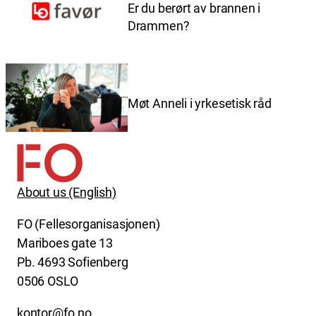
Er du berørt av brannen i
Drammen?
Møt Anneli i yrkesetisk råd
About us (English)
FO (Fellesorganisasjonen)
Mariboes gate 13
Pb. 4693 Sofienberg
0506 OSLO
kontor@fo.no