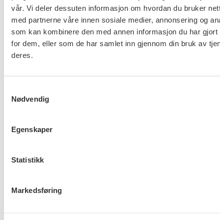
utenforskap. Trygd og ytelser må holdes på et
vår. Vi deler dessuten informasjon om hvordan du bruker nett
verdig nivå så arbeidsløshet ikke betyr fattigdom
med partnerne våre innen sosiale medier, annonsering og an
som kan kombinere den med annen informasjon du har gjort t
for den enkelte, sier Solberg.
for dem, eller som de har samlet inn gjennom din bruk av tje
deres.
FO
støtter revisjonens anbefalinger
Samtykkevalg
Nødvendig
Riksrevisjonen kommer med flere anbefalinger for
å få flere unge uføre ut i arbeid, som også får støtte
Egenskaper
fra forbundet.
Statistikk
FO trekker særlig frem:
Arbeids- og inkluderingsdepartementet
Markedsføring
følgjer opp at arbeids- og velferdsetaten i
større grad tilpassar verkemiddel og tiltak