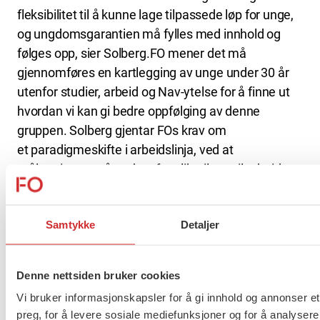
fleksibilitet til å kunne lage tilpassede løp for unge,
og ungdomsgarantien må fylles med innhold og
følges opp, sier Solberg.FO mener det må
gjennomføres en kartlegging av unge under 30 år
utenfor studier, arbeid og Nav-ytelse for å finne ut
hvordan vi kan gi bedre oppfølging av denne
gruppen. Solberg gjentar FOs krav om
et paradigmeskifte i arbeidslinja, ved at
målsettingen må endres fra plikt til rett til arbeid.
SE LS-UTTALELSEN:
Arbeidslinja – fra plikt til rett
FORSKERFROKOST:
Hvordan opplever unge å være
Samtykke
Detaljer
syk og under arbeidsavklaring?
– Vi må endre fokus fra enkeltindividets plikt til å
Denne nettsiden bruker cookies
arbeide, til mer forebyggende og bred sosialpolitisk
Vi bruker informasjonskapsler for å gi innhold og annonser et
innsats for å motvirke arbeidsløshet og
preg, for å levere sosiale mediefunksjoner og for å analysere