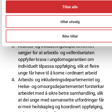
etter behova til dei unge
Tillat alle
Arbeids- og inkluderingsdepartementet
følgjer opp den plikta arbeids- og
tillat utvalg
velferdsetaten har til å stille vilkår om
aktivitet for sosialhjelpsmottakarar under 30
Ikke tillat
år
Arbeids- og inkluderingsdepartementet
sørgjer for at arbeids- og velferdsetaten
oppfyller krava i ungdomsgarantien om
individuelt tilpassa oppfølging, slik at fleire
unge får høve til å kome i ordinært arbeid
Arbeids- og inkluderingsdepartementet og
Helse- og omsorgsdepartementet forsterkar
arbeidet med å sikre betre samhandling, slik
at dei unge med samansette utfordringar får
ei meir heilskapleg og koordinert oppfølging,