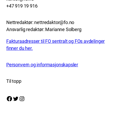
+47 919 19 916
Nettredaktør: nettredaktor@fo.no
Ansvarlig redaktør: Marianne Solberg
Fakturaadresser til FO sentralt og FOs avdelinger
finner du her.
Personvern og informasjonskapsler
Til topp
Facebook
Twitter
Instagram