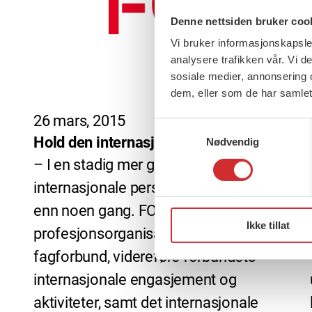
Denne nettsiden bruker coo
Vi bruker informasjonskapsler
analysere trafikken vår. Vi 
sosiale medier, annonsering 
dem, eller som de har samlet
26 mars, 2015
Samtykkevalg
Hold den internasjonale fanen høyt!
Nødvendig
– I en stadig mer globalisert verden er
internasjonale perspektiver viktigere
enn noen gang. FO vil, både som
Ikke tillat
profesjonsorganisasjon og
fagforbund, videreføre forbundets
internasjonale engasjement og
aktiviteter, samt det internasjonale