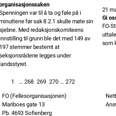
organisasjonssaken
21 ma
Spenningen var til å ta og føle på i
Gi os
minuttene før sak 8.2.1 skulle møte sin
FO-St
sjebne. Med redaksjonskomiteens
uttal
innstilling til grunn ble det med 149 av
som k
197 stemmer bestemt at
seksjonsrådene legges under
landsstyret.
1
…
268
269
270
…
272
FO (Fellesorganisasjonen)
Nett
Mariboes gate 13
Ansv
Pb. 4693 Sofienberg