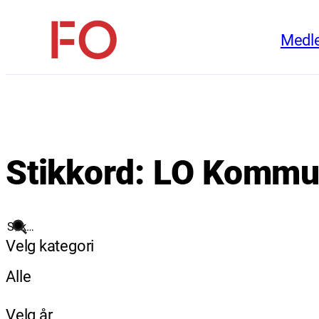
Hopp
Medl
til
FO
innhold
(Fellesorganisasjonen)
Stikkord:
LO Kommu
Søk
Velg kategori
Alle
Velg år