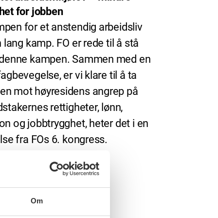
het for jobben
pen for et anstendig arbeidsliv
n lang kamp. FO er rede til å stå
i denne kampen. Sammen med en
agbevegelse, er vi klare til å ta
n mot høyresidens angrep på
dstakernes rettigheter, lønn,
on og jobbtrygghet, heter det i en
else fra FOs 6. kongress.
Om