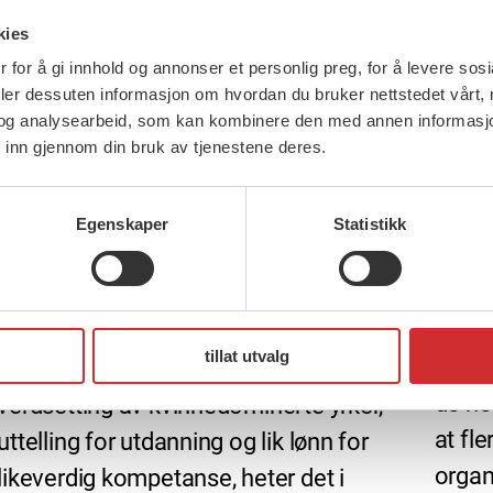
kies
 for å gi innhold og annonser et personlig preg, for å levere sos
deler dessuten informasjon om hvordan du bruker nettstedet vårt,
og analysearbeid, som kan kombinere den med annen informasjon d
 inn gjennom din bruk av tjenestene deres.
24 ma
Vi sk
jobb 
26 mars, 2015
Egenskaper
Statistikk
Med e
Tariffpolitisk uttalelse
kongr
– FOs tariffpolitikk har mål om et trygt
organ
arbeidsliv og en solidarisk og rettferdig
tillat utvalg
oss s
fordeling. Vi vil sikre likelønn gjennom
de ne
verdsetting av kvinnedominerte yrker,
at fle
uttelling for utdanning og lik lønn for
organ
likeverdig kompetanse, heter det i