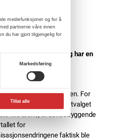
iale mediefunksjoner og for å
 med partnerne våre innen
u har gjort tilgjengelig for
rs, 2015
al stå opp for trygghet og har en
å gjøre
Markedsføring
t stort flertall stemte
essen fram viktige
isasjonsendringer i helgen. For
Tillat alle
om skal utgjøre arbeidsutvalget
ste fire årene, er det betryggende
rtallet for
isasjonsendringene faktisk ble