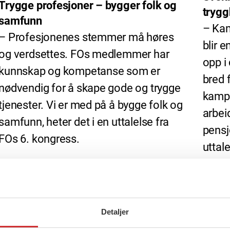
Trygge profesjoner – bygger folk og
trygg
samfunn
– Kam
– Profesjonenes stemmer må høres
blir e
og verdsettes. FOs medlemmer har
opp 
kunnskap og kompetanse som er
bred f
nødvendig for å skape gode og trygge
kampe
tjenester. Vi er med på å bygge folk og
arbei
samfunn, heter det i en uttalelse fra
pensj
FOs 6. kongress.
uttal
Detaljer