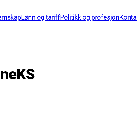
emskap
Lønn og tariff
Politikk og profesjon
Konta
neKS