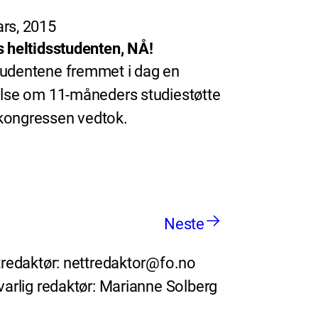
rs, 2015
s heltidsstudenten, NÅ!
udentene fremmet i dag en
else om 11-måneders studiestøtte
ongressen vedtok.
Neste
redaktør: nettredaktor@fo.no
arlig redaktør: Marianne Solberg