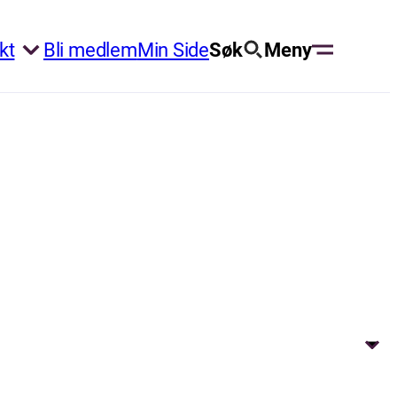
kt
Bli medlem
Min Side
Søk
Meny