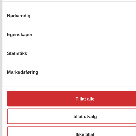
Kongressen har talt i
Samtykkevalg
organisasjonssaken
Nødvendig
Egenskaper
Gi oss heltidsstudenten, NÅ!
Statistikk
Forrige
1
…
268
269
270
…
272
Neste
Markedsføring
About us (English)
Tillat alle
FO (Fellesorganisasjonen)
Mariboes gate 13
tillat utvalg
Pb. 4693 Sofienberg
0506 OSLO
Ikke tillat