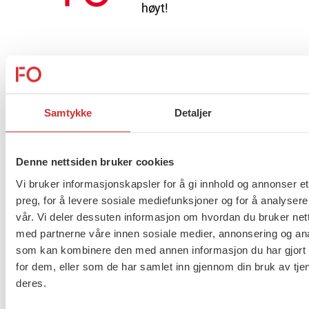
høyt!
Tariffpolitisk uttalelse
Samtykke
Detaljer
Vi skal stå opp for trygghet og
Denne nettsiden bruker cookies
har en jobb å gjøre
Vi bruker informasjonskapsler for å gi innhold og annonser et
preg, for å levere sosiale mediefunksjoner og for å analysere
vår. Vi deler dessuten informasjon om hvordan du bruker nett
med partnerne våre innen sosiale medier, annonsering og an
Kvisvik og Faugli gjenvalgt
som kan kombinere den med annen informasjon du har gjort t
for dem, eller som de har samlet inn gjennom din bruk av tje
deres.