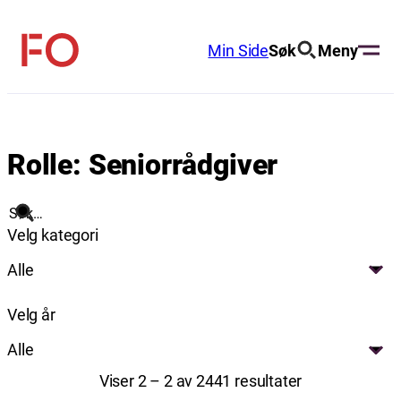
Hopp
til
Min Side
Søk
Meny
FO
innhold
(Fellesorganisasjonen)
Rolle:
Seniorrådgiver
Søk
Velg kategori
Alle
Velg år
Alle
Viser 2 – 2 av 2441 resultater