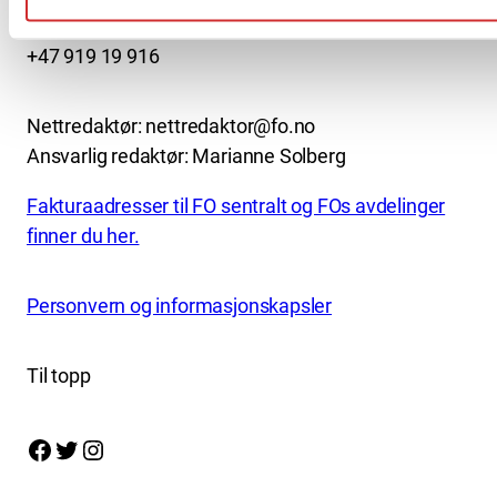
kontor@fo.no
+47 919 19 916
Nettredaktør: nettredaktor@fo.no
Ansvarlig redaktør: Marianne Solberg
Fakturaadresser til FO sentralt og FOs avdelinger
finner du her.
Personvern og informasjonskapsler
Til topp
Facebook
Twitter
Instagram