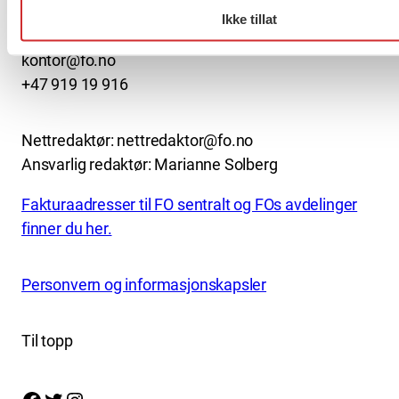
0506 OSLO
Ikke tillat
kontor@fo.no
+47 919 19 916
Nettredaktør: nettredaktor@fo.no
Ansvarlig redaktør: Marianne Solberg
Fakturaadresser til FO sentralt og FOs avdelinger
finner du her.
Personvern og informasjonskapsler
Til topp