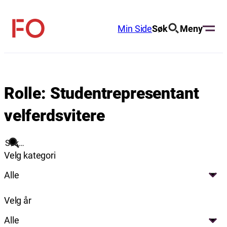
Hopp
til
Min Side
Søk
Meny
FO
innhold
(Fellesorganisasjonen)
Rolle:
Studentrepresentant
velferdsvitere
Søk
Velg kategori
Alle
Velg år
Alle