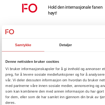
Hold den internasjonale fanen
høyt!
Tariffpolitisk uttalelse
Samtykke
Detaljer
Denne nettsiden bruker cookies
Vi skal stå opp for trygghet og
Vi bruker informasjonskapsler for å gi innhold og annonser et
har en jobb å gjøre
preg, for å levere sosiale mediefunksjoner og for å analysere
vår. Vi deler dessuten informasjon om hvordan du bruker nett
med partnerne våre innen sosiale medier, annonsering og an
som kan kombinere den med annen informasjon du har gjort t
Kvisvik og Faugli gjenvalgt
for dem, eller som de har samlet inn gjennom din bruk av tje
deres.