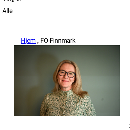
Alle
Hjem
FO-Finnmark