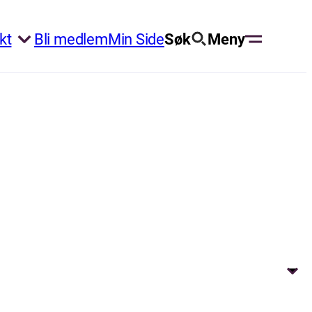
kt
Bli medlem
Min Side
Søk
Meny