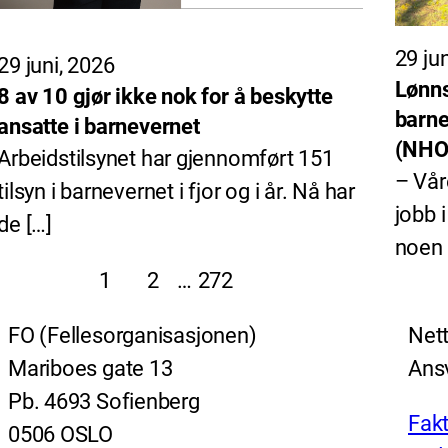
29 ju
29 juni, 2026
Lønns
8 av 10 gjør ikke nok for å beskytte
barne
ansatte i barnevernet
(NHO 
Arbeidstilsynet har gjennomført 151
– Vår
tilsyn i barnevernet i fjor og i år. Nå har
jobb 
de […]
noen 
1
2
…
272
FO (Fellesorganisasjonen)
Nett
Mariboes gate 13
Ansv
Pb. 4693 Sofienberg
Fakt
0506 OSLO