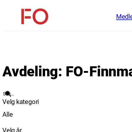
Hopp
Medl
til
FO
innhold
(Fellesorganisasjonen)
Avdeling:
FO-Finnm
Søk
Velg kategori
Alle
Velg år