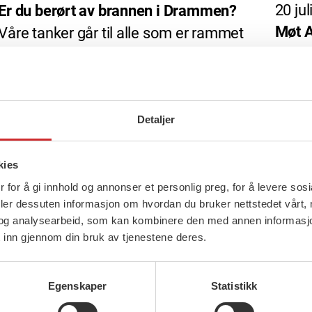
20 jul
Er du berørt av brannen i Drammen?
Møt A
Våre tanker går til alle som er rammet
av storbrannen i Krokstadelva i
Krokstadelva 17. […]
Detaljer
kies
 for å gi innhold og annonser et personlig preg, for å levere sos
deler dessuten informasjon om hvordan du bruker nettstedet vårt,
og analysearbeid, som kan kombinere den med annen informasjon d
 inn gjennom din bruk av tjenestene deres.
Egenskaper
Statistikk
6 juli, 2026