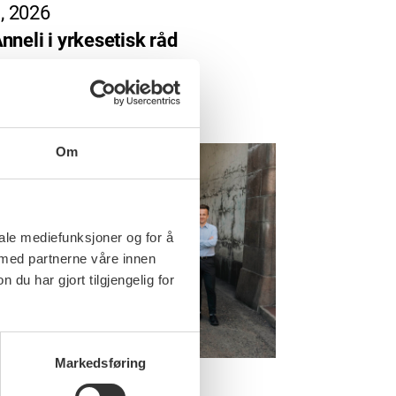
i, 2026
nneli i yrkesetisk råd
Om
iale mediefunksjoner og for å
 med partnerne våre innen
u har gjort tilgjengelig for
Markedsføring