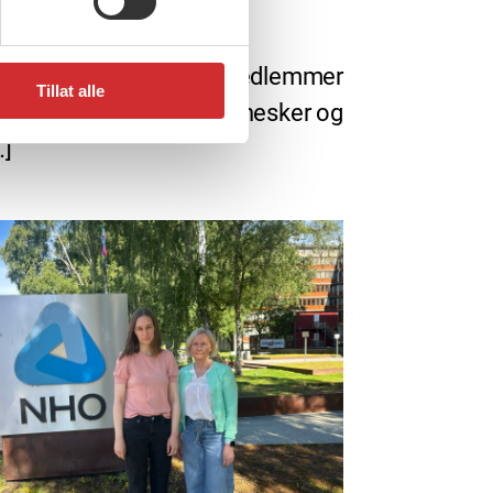
, 2026
sommer fra FO
eneste dag bidrar FO-medlemmer
Tillat alle
 gjøre en forskjell for mennesker og
…]