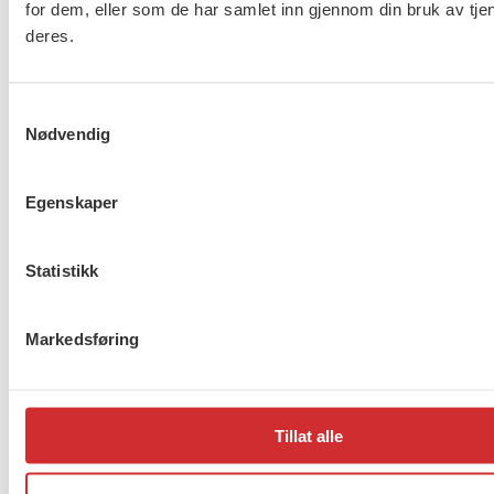
for dem, eller som de har samlet inn gjennom din bruk av tje
deres.
Protokoll styremøte 19.03.26
Samtykkevalg
Nødvendig
Protokoll styremøte 10.2.26
Egenskaper
Protokoll styremøte 17.6.25
Statistikk
Protokoll styremøe 23.04.25
Markedsføring
Protokoll styremøte 3.3.25
Tillat alle