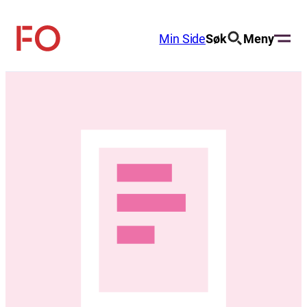
Hopp
til
Min Side
Søk
Meny
FO
innhold
(Fellesorganisasjonen)