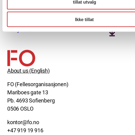
tillat utvalg
Protokoll styremøte 2.10.25
Ikke tillat
Styremøte 9.12.25
About us (English)
FO (Fellesorganisasjonen)
Mariboes gate 13
Pb. 4693 Sofienberg
0506 OSLO
kontor@fo.no
+47 919 19 916