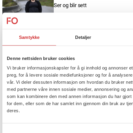
Ser og blir sett
Samtykke
Detaljer
Med blikket på målet
Denne nettsiden bruker cookies
Vi bruker informasjonskapsler for å gi innhold og annonser et
preg, for å levere sosiale mediefunksjoner og for å analysere
– Folk blir som oftest gira
vår. Vi deler dessuten informasjon om hvordan du bruker nett
med partnerne våre innen sosiale medier, annonsering og an
som kan kombinere den med annen informasjon du har gjort t
for dem, eller som de har samlet inn gjennom din bruk av tje
deres.
Samtykkevalg