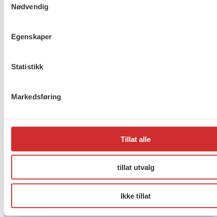
Nødvendig
Egenskaper
Statistikk
Markedsføring
Tillat alle
tillat utvalg
Verv en kollega
Ikke tillat
Så spør henne du treffer ved kaffeautomaten, ham du