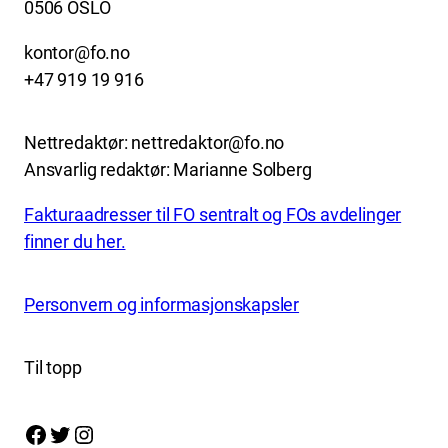
0506 OSLO
kontor@fo.no
+47 919 19 916
Nettredaktør: nettredaktor@fo.no
Ansvarlig redaktør: Marianne Solberg
Fakturaadresser til FO sentralt og FOs avdelinger
finner du her.
Personvern og informasjonskapsler
Til topp
Facebook
Twitter
Instagram