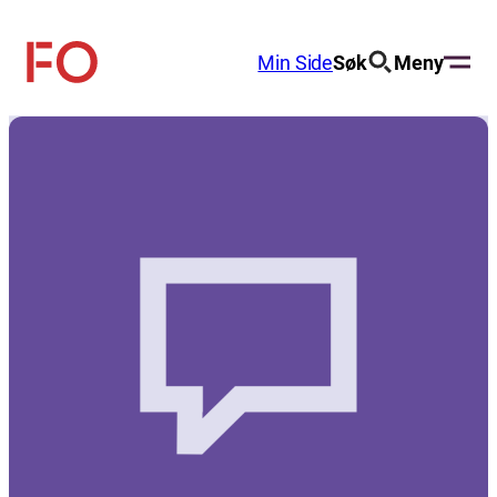
Hopp
til
Min Side
Søk
Meny
FO
innhold
(Fellesorganisasjonen)