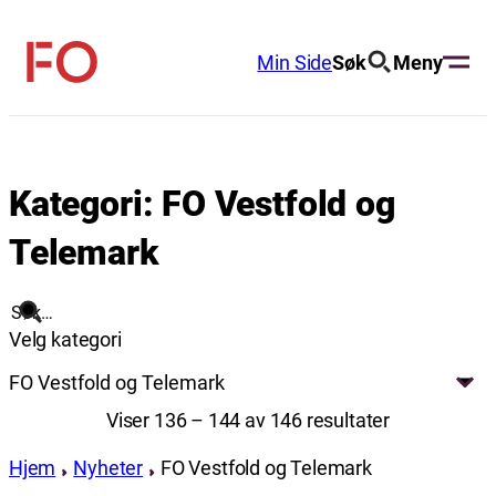
Hopp
til
Min Side
Søk
Meny
FO
innhold
(Fellesorganisasjonen)
Kategori:
FO Vestfold og
Telemark
Søk
Velg kategori
FO Vestfold og Telemark
Viser 136 – 144 av 146 resultater
Hjem
Nyheter
FO Vestfold og Telemark