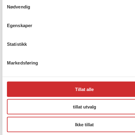
Samtykkevalg
Nødvendig
Egenskaper
Hold barnetrygden utenfor
beregning av sosialhjelp
Statistikk
Forrige
1
…
15
16
17
Neste
Markedsføring
About us (English)
Tillat alle
FO (Fellesorganisasjonen)
Mariboes gate 13
Pb. 4693 Sofienberg
tillat utvalg
0506 OSLO
Ikke tillat
kontor@fo.no