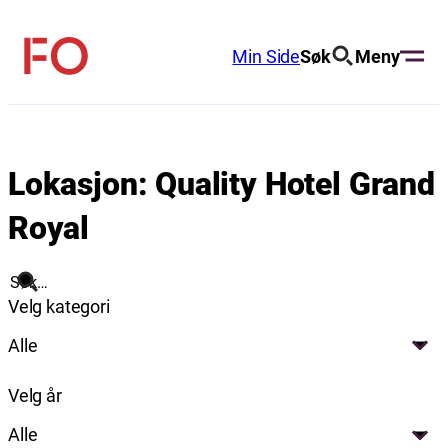
Hopp
til
Min Side
Søk
Meny
FO
innhold
(Fellesorganisasjonen)
Lokasjon:
Quality Hotel Grand
Royal
Søk
Velg kategori
Alle
Velg år
Alle