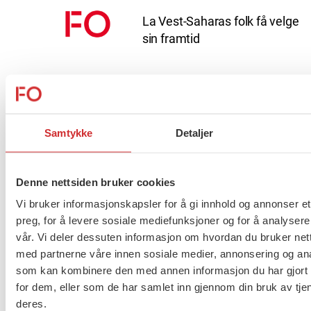
La Vest-Saharas folk få velge
sin framtid
Prioriter
selvmordsforebygging i
barnevernssektoren og
Samtykke
Detaljer
tilknyttede hjelpetjenester
Denne nettsiden bruker cookies
Barns rettigheter som
Vi bruker informasjonskapsler for å gi innhold og annonser et
pårørende må sikres
preg, for å levere sosiale mediefunksjoner og for å analysere
vår. Vi deler dessuten informasjon om hvordan du bruker nett
med partnerne våre innen sosiale medier, annonsering og an
Kvalitet i barnevernet.
som kan kombinere den med annen informasjon du har gjort t
Barnevernloven må bli en
for dem, eller som de har samlet inn gjennom din bruk av tje
rettighetslov.
deres.