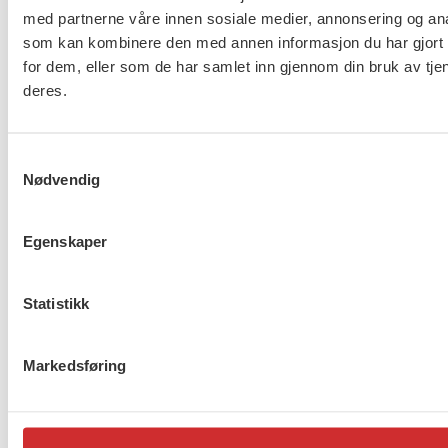
Brudd i lønnsoppgjøret for
med partnerne våre innen sosiale medier, annonsering og an
ansatte innen barnevern,
som kan kombinere den med annen informasjon du har gjort t
omsorg og asylmottak (NHO
for dem, eller som de har samlet inn gjennom din bruk av tje
453)
deres.
Samtykkevalg
8 av 10 gjør ikke nok for å
Nødvendig
beskytte ansatte i
barnevernet
Egenskaper
Statistikk
Lønnsoppgjøret for ansatte
innen barnevern, omsorg og
asylmottak (NHO 453) er i
Markedsføring
gang
1
2
…
272
Neste