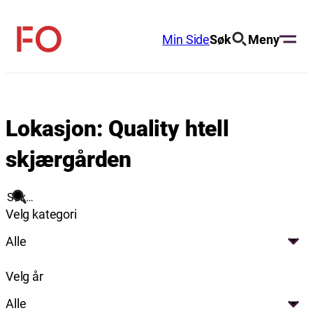
Hopp
til
Min Side
Søk
Meny
FO
innhold
(Fellesorganisasjonen)
Lokasjon:
Quality htell
skjærgården
Søk
Velg kategori
Alle
Velg år
Alle