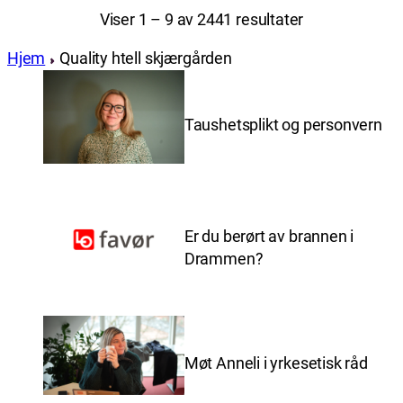
Viser 1 – 9 av 2441 resultater
Hjem
Quality htell skjærgården
Taushetsplikt og personvern
Er du berørt av brannen i
Drammen?
Møt Anneli i yrkesetisk råd