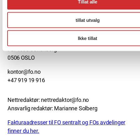
Tillat alle
About us (English)
tillat utvalg
FO (Fellesorganisasjonen)
Ikke tillat
Mariboes gate 13
Pb. 4693 Sofienberg
0506 OSLO
kontor@fo.no
+47 919 19 916
Nettredaktør: nettredaktor@fo.no
Ansvarlig redaktør: Marianne Solberg
Fakturaadresser til FO sentralt og FOs avdelinger
finner du her.