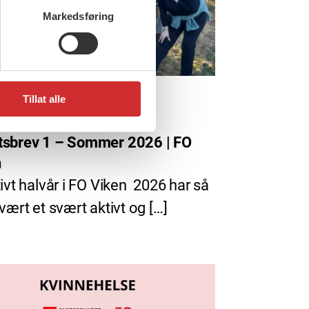
Markedsføring
Tillat alle
ni, 2026
tsbrev 1 – Sommer 2026 | FO
n
tivt halvår i FO Viken 2026 har så
 vært et svært aktivt og […]