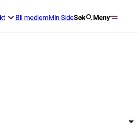
kt
Bli medlem
Min Side
Søk
Meny