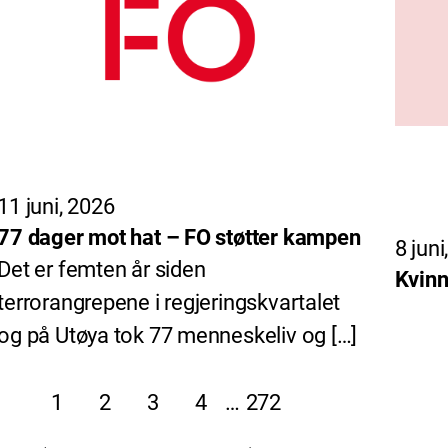
11 juni, 2026
77 dager mot hat – FO støtter kampen
8 juni
Det er femten år siden
Kvinn
terrorangrepene i regjeringskvartalet
og på Utøya tok 77 menneskeliv og […]
1
2
3
4
…
272