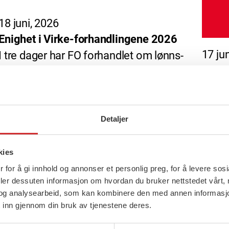
18 juni, 2026
Enighet i Virke-forhandlingene 2026
17 ju
I tre dager har FO forhandlet om lønns-
LO-me
og arbeidsbestemmelsene for
Også 
sosialarbeidere i frivillig sektor. […]
stort
[…]
Detaljer
kies
 for å gi innhold og annonser et personlig preg, for å levere sos
deler dessuten informasjon om hvordan du bruker nettstedet vårt,
og analysearbeid, som kan kombinere den med annen informasjon d
 inn gjennom din bruk av tjenestene deres.