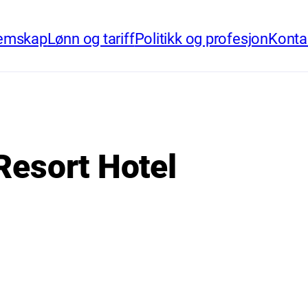
emskap
Lønn og tariff
Politikk og profesjon
Konta
 Resort Hotel