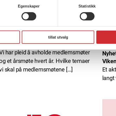
Egenskaper
Statistikk
15 juni, 2026
tillat utvalg
Er du Pensjonist i FO Viken?
15 ju
Vi har pleid å avholde medlemsmøter
Nyhe
og et årsmøte hvert år. Hvilke temaer
Vike
Et ak
vi skal på medlemsmøtene […]
langt