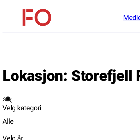
Hopp
Medl
til
FO
innhold
(Fellesorganisasjonen)
Lokasjon:
Storefjell
Søk
Velg kategori
Alle
Velg år