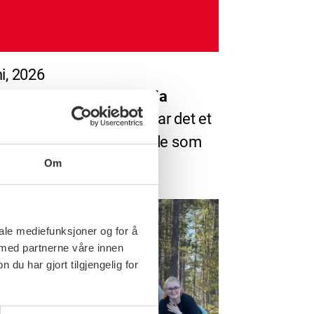
ni, 2026
dlemmene i staten sa ja
blant FOs medlemmer var det et
 flertall som sa ja. Blant de som
Om
iale mediefunksjoner og for å
 med partnerne våre innen
u har gjort tilgjengelig for