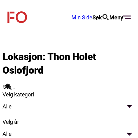
Hopp
til
Min Side
Søk
Meny
FO
innhold
(Fellesorganisasjonen)
Lokasjon:
Thon Holet
Oslofjord
Søk
Velg kategori
Alle
Velg år
Alle