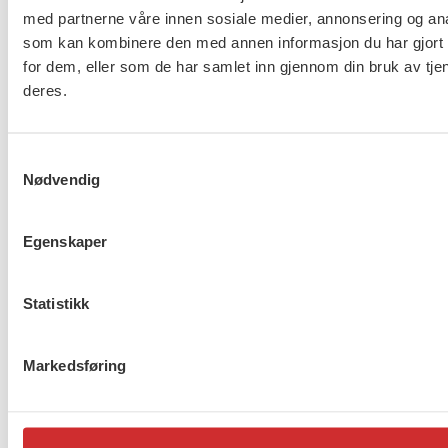
Brudd i lønnsoppgjøret for
med partnerne våre innen sosiale medier, annonsering og an
ansatte innen barnevern,
som kan kombinere den med annen informasjon du har gjort t
omsorg og asylmottak (NHO
for dem, eller som de har samlet inn gjennom din bruk av tje
453)
deres.
Samtykkevalg
8 av 10 gjør ikke nok for å
Nødvendig
beskytte ansatte i
barnevernet
Egenskaper
Statistikk
Lønnsoppgjøret for ansatte
innen barnevern, omsorg og
asylmottak (NHO 453) er i
Markedsføring
gang
1
2
…
272
Neste