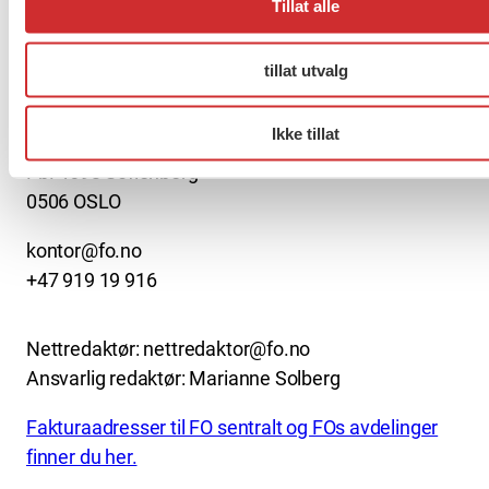
Tillat alle
About us (English)
tillat utvalg
FO (Fellesorganisasjonen)
Ikke tillat
Mariboes gate 13
Pb. 4693 Sofienberg
0506 OSLO
kontor@fo.no
+47 919 19 916
Nettredaktør: nettredaktor@fo.no
Ansvarlig redaktør: Marianne Solberg
Fakturaadresser til FO sentralt og FOs avdelinger
finner du her.