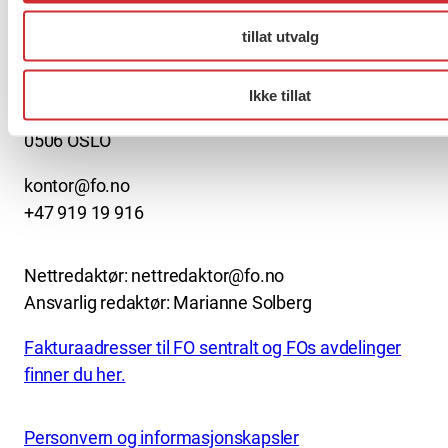
About us (English)
tillat utvalg
FO (Fellesorganisasjonen)
Mariboes gate 13
Ikke tillat
Pb. 4693 Sofienberg
0506 OSLO
kontor@fo.no
+47 919 19 916
Nettredaktør: nettredaktor@fo.no
Ansvarlig redaktør: Marianne Solberg
Fakturaadresser til FO sentralt og FOs avdelinger
finner du her.
Personvern og informasjonskapsler