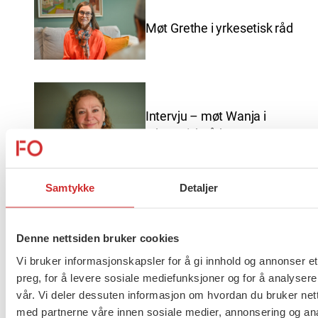
Møt Grethe i yrkesetisk råd
Intervju – møt Wanja i
yrkesetisk råd
Samtykke
Detaljer
God sommer fra FO
Denne nettsiden bruker cookies
Vi bruker informasjonskapsler for å gi innhold og annonser et
preg, for å levere sosiale mediefunksjoner og for å analysere
vår. Vi deler dessuten informasjon om hvordan du bruker nett
Brudd i lønnsoppgjøret for
med partnerne våre innen sosiale medier, annonsering og an
ansatte innen barnevern,