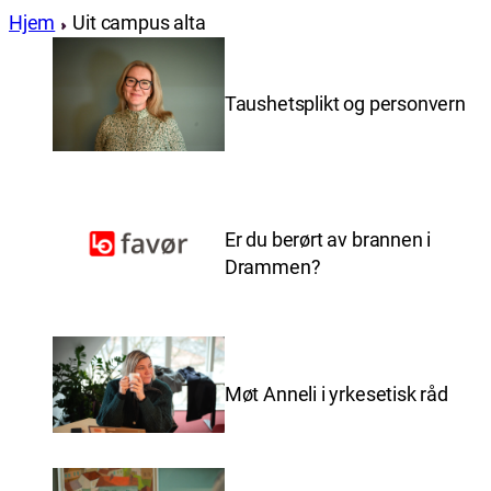
Hjem
Uit campus alta
Taushetsplikt og personvern
Er du berørt av brannen i
Drammen?
Møt Anneli i yrkesetisk råd