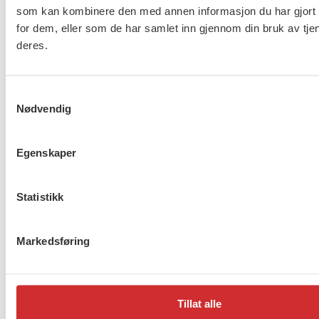
som kan kombinere den med annen informasjon du har gjort t
omsorg og asylmottak (NHO
for dem, eller som de har samlet inn gjennom din bruk av tje
453)
deres.
8 av 10 gjør ikke nok for å
Samtykkevalg
beskytte ansatte i
Nødvendig
barnevernet
Egenskaper
Lønnsoppgjøret for ansatte
Statistikk
innen barnevern, omsorg og
asylmottak (NHO 453) er i
gang
Markedsføring
1
2
…
272
Neste
Tillat alle