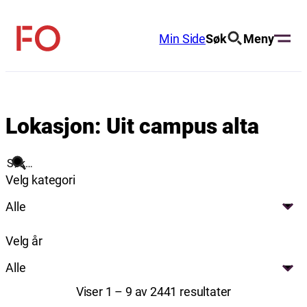
Hopp
til
Min Side
Søk
Meny
FO
innhold
(Fellesorganisasjonen)
Lokasjon:
Uit campus alta
Søk
Velg kategori
Alle
Velg år
Alle
Viser 1 – 9 av 2441 resultater