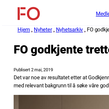
Hopp
Medl
til
FO
innhold
(Fellesorganisasjonen)
Hjem
Nyheter
Nyhetsarkiv
FO godkje
FO godkjente trett
Publisert 2 mai, 2019
Det var noe av resultatet etter at Godkjen
med relevant bakgrunn til å søke våre go