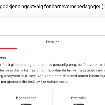
odkjenningsutvalg for barnevernspedagoger (13.
Detaljer
barnevernspedagoger og Godkjenningsutvalget f
kies
m kliniske spesialister. Utvalgene godkjente ogs
 for å gi innhold og annonser et personlig preg, for å levere sos
deler dessuten informasjon om hvordan du bruker nettstedet vårt,
n søker ble godkjent klinisk sosionom og en klini
og analysearbeid, som kan kombinere den med annen informasjon d
 senere godkjenning.
 inn gjennom din bruk av tjenestene deres.
Egenskaper
Statistikk