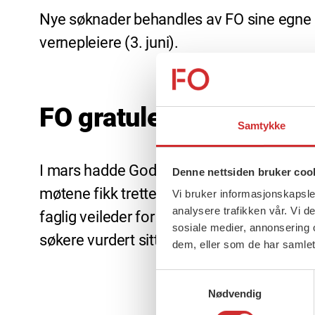
Nye søknader behandles av FO sine egne g
vernepleiere (3. juni).
FO gratulerer søkere!
Samtykke
I mars hadde Godkjenningsutvalget for 
Denne nettsiden bruker coo
møtene fikk tretten søkere godkjenning so
Vi bruker informasjonskapsler
analysere trafikken vår. Vi 
faglig veileder for barnevernspedagoger, e
sosiale medier, annonsering 
søkere vurdert sitt utdanningsløp mot en
dem, eller som de har samlet
Samtykkevalg
Nødvendig