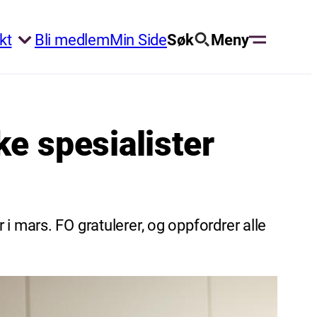
kt
Bli medlem
Min Side
Søk
Meny
ke spesialister
i mars. FO gratulerer, og oppfordrer alle