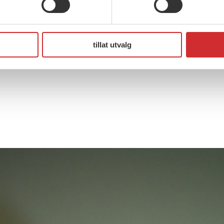
FO, Heidi Elisabeth Brekke,
tillat utvalg