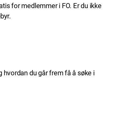
atis for medlemmer i FO. Er du ikke
byr.
g hvordan du går frem få å søke i