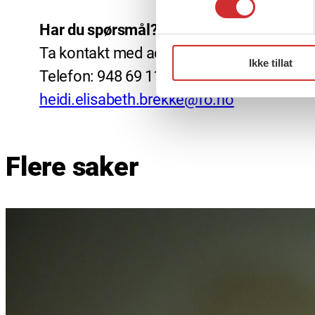
Har du spørsmål?
Ta kontakt med administrasjonssekretær i 
Ikke tillat
Telefon: 948 69 117
heidi.elisabeth.brekke@fo.no
Flere saker