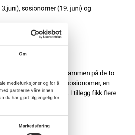
juni), sosionomer (19. juni) og
Om
or sosionomer møte. Tilsammen på de to
å en faglig veileder for sosionomer, en
iale mediefunksjoner og for å
 med partnerne våre innen
sk barnevernspedagog. I tillegg fikk flere
u har gjort tilgjengelig for
Markedsføring