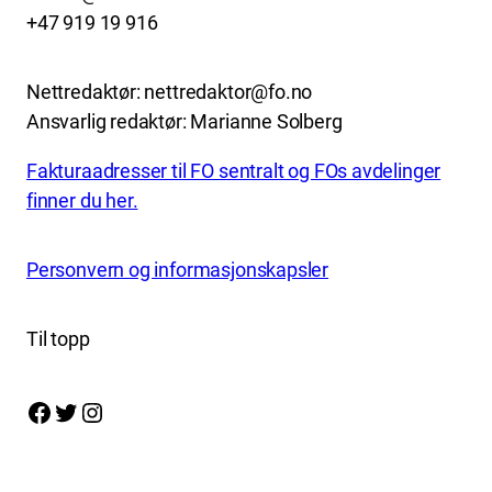
+47 919 19 916
Nettredaktør: nettredaktor@fo.no
Ansvarlig redaktør: Marianne Solberg
Fakturaadresser til FO sentralt og FOs avdelinger
finner du her.
Personvern og informasjonskapsler
Til topp
Facebook
Twitter
Instagram