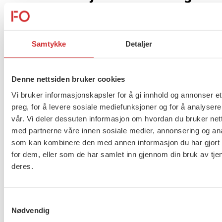
Marianne Solberg (46)
, som de siste åtte
årene har vært nestleder i forbundet.
Samtykke
Detaljer
Lisbeth Berntsen Grandalen (47)
, som ny
nestleder. Hun er utdannet sosionom og
tidligere fylkesleder i FO Oppland. Fra mars
Denne nettsiden bruker cookies
2020 har hun jobbet som
Vi bruker informasjonskapsler for å gi innhold og annonser et
organisasjonstillitsvalgt i LO Innlandet.
preg, for å levere sosiale mediefunksjoner og for å analysere
Ole Henrik Kråkenes (34)
fortsetter i vervet
vår. Vi deler dessuten informasjon om hvordan du bruker nett
som leder av FOs profesjonsråd for
med partnerne våre innen sosiale medier, annonsering og an
som kan kombinere den med annen informasjon du har gjort t
barnevernspedagoger.
for dem, eller som de har samlet inn gjennom din bruk av tje
Ina Rangønes Libak (33)
, som ny leder av
deres.
FOs profesjonsråd for sosionomer. Hun har
blant annet bakgrunn som miljøterapeut i
rusakuttinstitusjon, rådgiver i Tankesmien
Samtykkevalg
Agenda og som AUF-leder.
Nødvendig