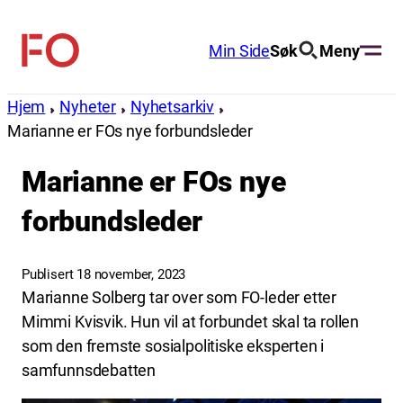
Hopp
til
Min Side
Søk
Meny
FO
innhold
(Fellesorganisasjonen)
Hjem
Nyheter
Nyhetsarkiv
Marianne er FOs nye forbundsleder
Marianne er FOs nye
forbundsleder
Publisert 18 november, 2023
Marianne Solberg tar over som FO-leder etter
Mimmi Kvisvik. Hun vil at forbundet skal ta rollen
som den fremste sosialpolitiske eksperten i
samfunnsdebatten