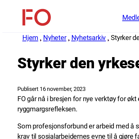
Hopp
Medl
til
FO
innhold
(Fellesorganisasjonen)
Hjem
Nyheter
Nyhetsarkiv
Styrker d
Styrker den yrkes
Publisert 16 november, 2023
FO går nå i bresjen for nye verktøy for økt
ryggmargsrefleksen.
Som profesjonsforbund er arbeid med å styr
krav til sosialarbeidernes evne til å gjøre