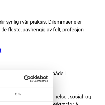
lir synlig i vår praksis. Dilemmaene er
 de fleste, uavhengig av felt, profesjon
t
t verktøy for studenter, både i
Om
ig ansatte og studenter i helse-, sosial- og
nne innovative og gode verktøy for å