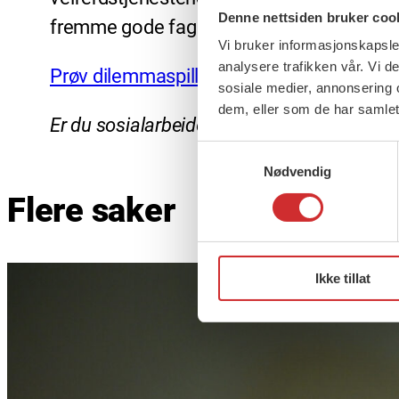
Denne nettsiden bruker coo
fremme gode faglig forsvarlige tjenester,
Vi bruker informasjonskapsler
analysere trafikken vår. Vi 
Prøv dilemmaspill her
sosiale medier, annonsering 
dem, eller som de har samlet
Er du sosialarbeider som er opptatt av yrke
Samtykkevalg
Nødvendig
Flere saker
Ikke tillat