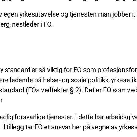
g av egen yrkesutøvelse og tjenesten man jobber i,
berg, nestleder i FO.
øy standard er så viktig for FO som profesjonsforb
re ledende på helse- og sosialpolitikk, yrkeseti
ndard (FOs vedtekter § 2). Det er FO som vedta
r
glig forsvarlige tjenester. I dette har arbeidsgi
 tillegg tar FO et ansvar her på vegne av yrkesak