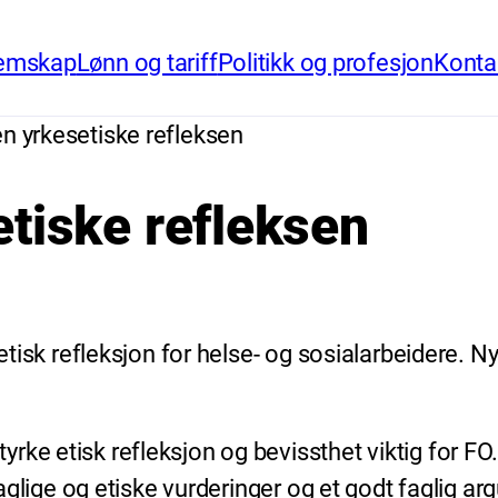
emskap
Lønn og tariff
Politikk og profesjon
Konta
en yrkesetiske refleksen
etiske refleksen
 etisk refleksjon for helse- og sosialarbeidere. N
ke etisk refleksjon og bevissthet viktig for FO. 
 faglige og etiske vurderinger og et godt faglig a