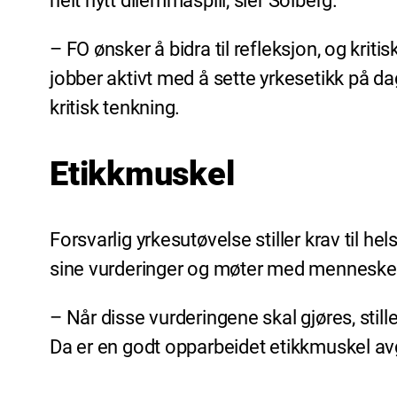
helt nytt dilemmaspill, sier Solberg.
– FO ønsker å bidra til refleksjon, og kri
jobber aktivt med å sette yrkesetikk på d
kritisk tenkning.
Etikkmuskel
Forsvarlig yrkesutøvelse stiller krav til he
sine vurderinger og møter med menneske
– Når disse vurderingene skal gjøres, still
Da er en godt opparbeidet etikkmuskel av