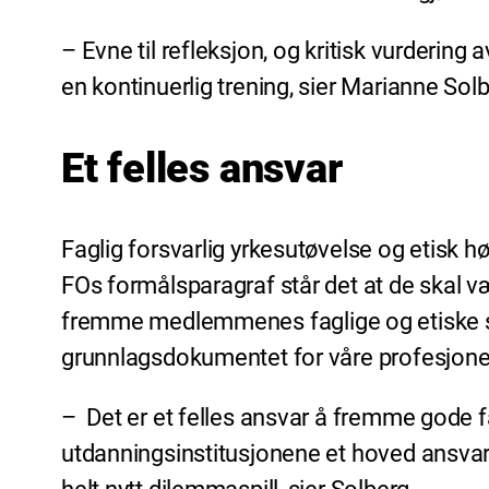
– Evne til refleksjon, og kritisk vurderin
en kontinuerlig trening, sier Marianne Sol
Et felles ansvar
Faglig forsvarlig yrkesutøvelse og etisk h
FOs formålsparagraf står det at de skal væ
fremme medlemmenes faglige og etiske sta
grunnlagsdokumentet for våre profesjone
– Det er et felles ansvar å fremme gode fa
utdanningsinstitusjonene et hoved ansvar. I