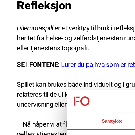
Refleksjon
Dilemmaspill
er et verktøy til bruk i refle
hentet fra helse- og velferdstjenesten rund
eller tjenestens topografi.
SE I FONTENE:
Lurer du på hva som er re
Spillet kan brukes både individuelt og i g
relateres til de ulike arbeidsfeltene hvor
undervisning eller som et hjelpemiddel fo
Samtykke
– Nå håper vi at flest mulig blir kjent med 
velferdstjenestene våre. FO er en viktig b