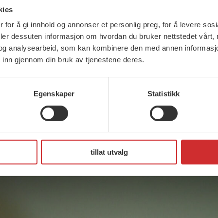
kies
 avslutter Solberg.
 for å gi innhold og annonser et personlig preg, for å levere sos
deler dessuten informasjon om hvordan du bruker nettstedet vårt,
og analysearbeid, som kan kombinere den med annen informasjon d
 inn gjennom din bruk av tjenestene deres.
setikk? Bli med i
Norges største profesjonsforbu
Egenskaper
Statistikk
tillat utvalg