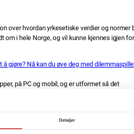
ksjon over hvordan yrkesetiske verdier og normer b
t om i hele Norge, og vil kunne kjennes igjen for
tt å gjøre? Nå kan du øve deg med dilemmaspille
rupper, på PC og mobil, og er utformet så det
 FOs medlemmer arbeider. Det vil også være et god
r den enkelte student.
Detaljer
FOs nye dilemmaspill og at det når ut til flest mul
idragsyter og samarbeidspart i arbeidet med å fi