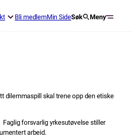
kt
Bli medlem
Min Side
Søk
Meny
ytt dilemmaspill skal trene opp den etiske
Faglig forsvarlig yrkesutøvelse stiller
rgumentert arbeid.