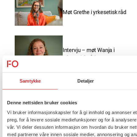
Møt Grethe i yrkesetisk råd
Intervju – møt Wanja i
yrkesetisk råd
Samtykke
Detaljer
God sommer fra FO
Denne nettsiden bruker cookies
Vi bruker informasjonskapsler for å gi innhold og annonser et
preg, for å levere sosiale mediefunksjoner og for å analysere
vår. Vi deler dessuten informasjon om hvordan du bruker nett
Brudd i lønnsoppgjøret for
med partnerne våre innen sosiale medier, annonsering og an
ansatte innen barnevern,