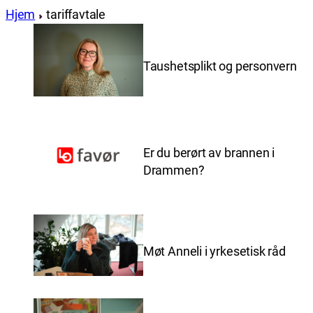
Hjem
tariffavtale
Taushetsplikt og personvern
Er du berørt av brannen i
Drammen?
Møt Anneli i yrkesetisk råd