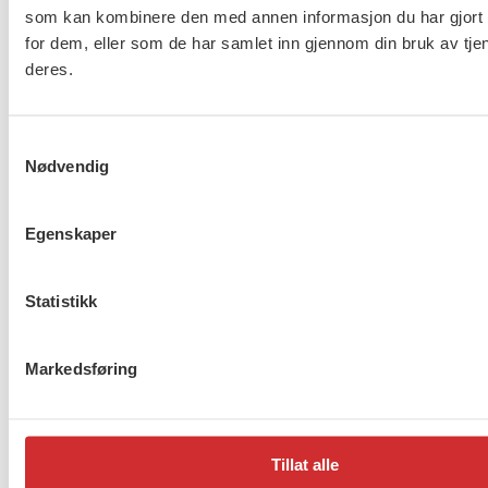
som kan kombinere den med annen informasjon du har gjort t
omsorg og asylmottak (NHO
for dem, eller som de har samlet inn gjennom din bruk av tje
453)
deres.
8 av 10 gjør ikke nok for å
Samtykkevalg
beskytte ansatte i
Nødvendig
barnevernet
Egenskaper
Lønnsoppgjøret for ansatte
Statistikk
innen barnevern, omsorg og
asylmottak (NHO 453) er i
gang
Markedsføring
1
2
…
272
Neste
Tillat alle