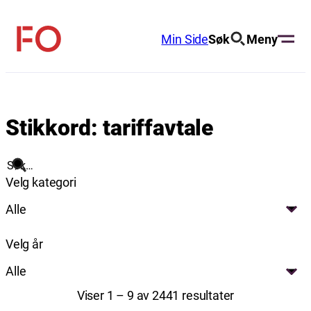
Hopp
til
Min Side
Søk
Meny
FO
innhold
(Fellesorganisasjonen)
Stikkord:
tariffavtale
Søk
Velg kategori
Alle
Velg år
Alle
Viser 1 – 9 av 2441 resultater