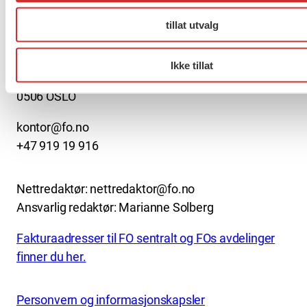
About us (English)
tillat utvalg
FO (Fellesorganisasjonen)
Mariboes gate 13
Ikke tillat
Pb. 4693 Sofienberg
0506 OSLO
kontor@fo.no
+47 919 19 916
Nettredaktør: nettredaktor@fo.no
Ansvarlig redaktør: Marianne Solberg
Fakturaadresser til FO sentralt og FOs avdelinger
finner du her.
Personvern og informasjonskapsler