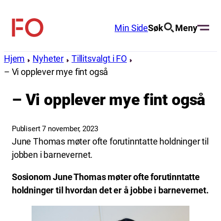
Hopp
til
Min Side
Søk
Meny
FO
innhold
(Fellesorganisasjonen)
Hjem
Nyheter
Tillitsvalgt i FO
– Vi opplever mye fint også
– Vi opplever mye fint også
Publisert 7 november, 2023
June Thomas møter ofte forutinntatte holdninger til
jobben i barnevernet.
Sosionom June Thomas møter ofte forutinntatte
holdninger til hvordan det er å jobbe i barnevernet.