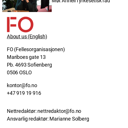
Møt Anneli i yrkesetisk råd
About us (English)
FO (Fellesorganisasjonen)
Mariboes gate 13
Pb. 4693 Sofienberg
0506 OSLO
kontor@fo.no
+47 919 19 916
Nettredaktør: nettredaktor@fo.no
Ansvarlig redaktør: Marianne Solberg