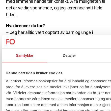
medlemmene når de tar kontakt. Å få muligheten til
det er veldig spennende, og jeg lærer noe nytt hele
tiden.
Hva brenner du for?
– Jeg har alltid vært opptatt av barn og unge i
sårbare situasjoner, at de skal få den hjelpen de
trenger og like muligheter som andre barn og unge.
Å få være deres talerør når de kanskje ikke selv
Samtykke
Detaljer
makter å si hva som er vanskelig og hva de trenger,
og å hjelpe de voksne rundt dem til å se ting
annerledes, er viktig for meg.
Denne nettsiden bruker cookies
Vi bruker informasjonskapsler for å gi innhold og annonser et
Hva kunne gjort hverdagen lettere for
preg, for å levere sosiale mediefunksjoner og for å analysere
sosialarbeidere?
vår. Vi deler dessuten informasjon om hvordan du bruker nett
– Mer tid og mer ressurser. Det er et klassisk svar,
med partnerne våre innen sosiale medier, annonsering og an
men det er noe en alltid kjenner på i en jobb som
som kan kombinere den med annen informasjon du har gjort t
min: at tiden ikke strekker til.
for dem, eller som de har samlet inn gjennom din bruk av tje