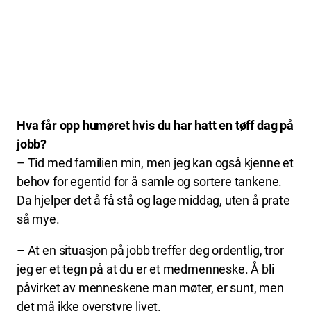
våre fantastiske tillitsvalgte.
June Thomas (33) er utdannet sosionom og jobber
som barnevernkurator i barneverntjenesten i Rana.
I halvannet år har hun vært 30 prosent frikjøpt som
hovedtillitsvalgt i FO.
Hva får opp humøret hvis du har hatt en tøff dag på
jobb?
– Tid med familien min, men jeg kan også kjenne et
behov for egentid for å samle og sortere tankene.
Da hjelper det å få stå og lage middag, uten å prate
så mye.
– At en situasjon på jobb treffer deg ordentlig, tror
jeg er et tegn på at du er et medmenneske. Å bli
påvirket av menneskene man møter, er sunt, men
det må ikke overstyre livet.