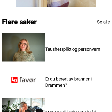
Flere saker
Se alle
Taushetsplikt og personvern
Er du berørt av brannen i
Drammen?