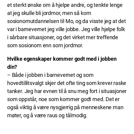
et sterkt ønske om å hjelpe andre, og tenkte lenge
at jeg skulle bli jordmor, men så kom
sosionomutdannelsen til Mo, og da visste jeg at det
var i barnevernet jeg ville jobbe. Jeg ville hjelpe folk
i sårbare situasjoner, og det virket mer treffende
som sosionom enn som jordmor.
Hvilke egenskaper kommer godt med i jobben
din?
– Både i jobben i barnevernet og som
hovedtillitsvalgt skjer det ofte ting som krever raske
tanker. Jeg har evnen til å snu meg fort i situasjoner
som oppstår, noe som kommer godt med. Det er
også viktig å være nysgjerrig på menneskene man
møter, og å være raus og tålmodig.
I artikkelserien «I døra til» blir du bedre kjent med