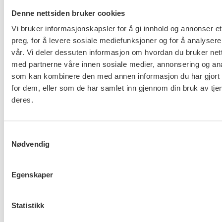
Hjem
Regnskapsfører
Denne nettsiden bruker cookies
Ingen resultater
Vi bruker informasjonskapsler for å gi innhold og annonser et
funnet.
preg, for å levere sosiale mediefunksjoner og for å analysere
vår. Vi deler dessuten informasjon om hvordan du bruker nett
med partnerne våre innen sosiale medier, annonsering og an
About us (English)
som kan kombinere den med annen informasjon du har gjort t
for dem, eller som de har samlet inn gjennom din bruk av tje
FO (Fellesorganisasjonen)
deres.
Mariboes gate 13
Pb. 4693 Sofienberg
Samtykkevalg
0506 OSLO
Nødvendig
kontor@fo.no
+47 919 19 916
Egenskaper
Nettredaktør: nettredaktor@fo.no
Statistikk
Ansvarlig redaktør: Marianne Solberg