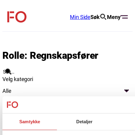
Hopp
til
Min Side
Søk
Meny
FO
innhold
(Fellesorganisasjonen)
Rolle:
Regnskapsfører
Søk
Velg kategori
Alle
Velg år
Alle
Samtykke
Detaljer