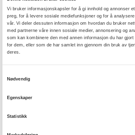
Vi bruker informasjonskapsler for å gi innhold og annonser et
preg, for å levere sosiale mediefunksjoner og for å analysere
vår. Vi deler dessuten informasjon om hvordan du bruker nett
Ny tariffavtale for KA
med partnerne våre innen sosiale medier, annonsering og an
som kan kombinere den med annen informasjon du har gjort t
for dem, eller som de har samlet inn gjennom din bruk av tje
deres.
Samtykkevalg
Nødvendig
Hovedoppgjøret med NHO er i
gang
Egenskaper
Statistikk
FO om Helsepersonellplan
Markedsføring