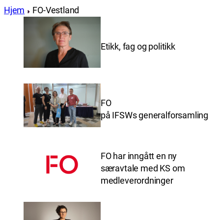
Hjem
FO-Vestland
Etikk, fag og politikk
FO
på IFSWs generalforsamling
FO har inngått en ny
særavtale med KS om
medleverordninger