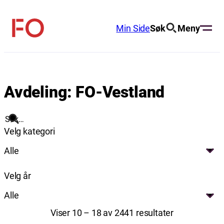
Hopp
til
Min Side
Søk
Meny
FO
innhold
(Fellesorganisasjonen)
Avdeling:
FO-Vestland
Søk
Velg kategori
Alle
Velg år
Alle
Viser 10 – 18 av 2441 resultater