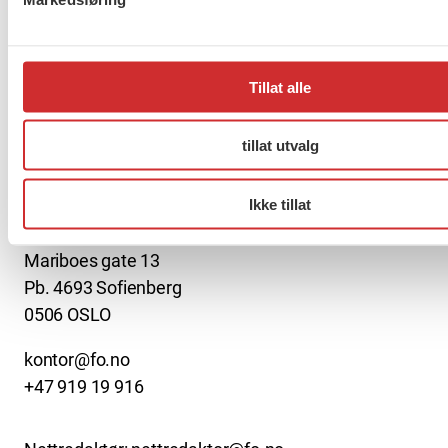
2040
Tillat alle
Forrige
1
2
3
…
272
Neste
tillat utvalg
About us (English)
Ikke tillat
FO (Fellesorganisasjonen)
Mariboes gate 13
Pb. 4693 Sofienberg
0506 OSLO
kontor@fo.no
+47 919 19 916