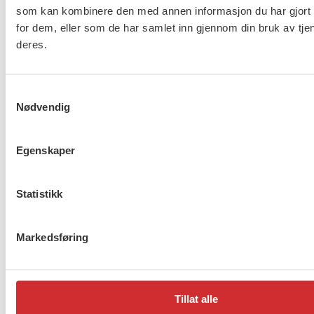
som kan kombinere den med annen informasjon du har gjort t
omsorg og asylmottak (NHO
for dem, eller som de har samlet inn gjennom din bruk av tje
453)
deres.
8 av 10 gjør ikke nok for å
Samtykkevalg
beskytte ansatte i
Nødvendig
barnevernet
Egenskaper
Lønnsoppgjøret for ansatte
Statistikk
innen barnevern, omsorg og
asylmottak (NHO 453) er i
gang
Markedsføring
1
2
…
272
Neste
Tillat alle