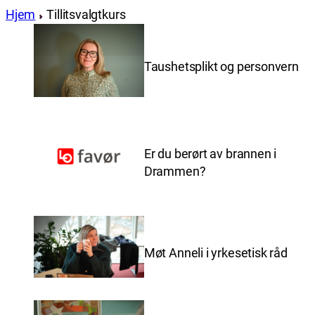
Hjem
Tillitsvalgtkurs
Taushetsplikt og personvern
Er du berørt av brannen i
Drammen?
Møt Anneli i yrkesetisk råd