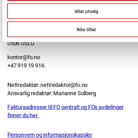
About us (English)
tillat utvalg
FO (Fellesorganisasjonen)
Mariboes gate 13
Ikke tillat
Pb. 4693 Sofienberg
0506 OSLO
kontor@fo.no
+47 919 19 916
Nettredaktør: nettredaktor@fo.no
Ansvarlig redaktør: Marianne Solberg
Fakturaadresser til FO sentralt og FOs avdelinger
finner du her.
Personvern og informasjonskapsler