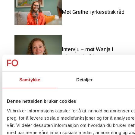
Møt Grethe i yrkesetisk råd
Intervju – møt Wanja i
yrkesetisk råd
Samtykke
Detaljer
God sommer fra FO
Denne nettsiden bruker cookies
Vi bruker informasjonskapsler for å gi innhold og annonser et
preg, for å levere sosiale mediefunksjoner og for å analysere
vår. Vi deler dessuten informasjon om hvordan du bruker nett
Brudd i lønnsoppgjøret for
med partnerne våre innen sosiale medier, annonsering og an
ansatte innen barnevern,