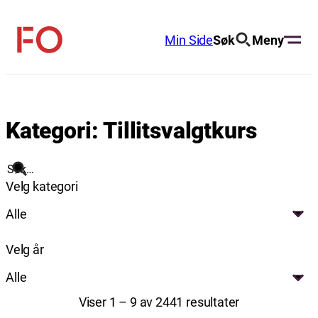
Hopp
til
Min Side
Søk
Meny
FO
innhold
(Fellesorganisasjonen)
Kategori:
Tillitsvalgtkurs
Søk
Velg kategori
Alle
Velg år
Alle
Viser 1 – 9 av 2441 resultater